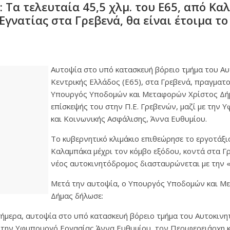
: Τα τελευταία 45,5 χλμ. του Ε65, από Κ
Εγνατίας στα Γρεβενά, θα είναι έτοιμα το
Αυτοψία στο υπό κατασκευή βόρειο τμήμα του Α
Κεντρικής Ελλάδος (Ε65), στα Γρεβενά, πραγματο
Υπουργός Υποδομών και Μεταφορών Χρίστος Δήμ
επίσκεψής του στην Π.Ε. Γρεβενών, μαζί με την
και Κοινωνικής Ασφάλισης, Άννα Ευθυμίου.
Το κυβερνητικό κλιμάκιο επιθεώρησε το εργοτάξι
Καλαμπάκα μέχρι τον κόμβο εξόδου, κοντά στα Γρ
νέος αυτοκινητόδρομος διασταυρώνεται με την 
Μετά την αυτοψία, ο Υπουργός Υποδομών και Μ
Δήμας δήλωσε:
ήμερα, αυτοψία στο υπό κατασκευή βόρειο τμήμα του Αυτοκιν
ε την Υφυπουργό Εργασίας Άννα Ευθυμίου, τον Περιφερειάρχη 