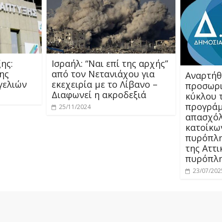
ης:
Ισραήλ: “Ναι επί της αρχής”
ης
από τον Νετανιάχου για
Αναρτήθ
γελιών
εκεχειρία με το Λίβανο –
προσωριν
Διαφωνεί η ακροδεξιά
κύκλου 
προγρά
25/11/2024
απασχόλ
κατοίκω
πυρόπλη
της Αττι
πυρόπλη
23/07/202