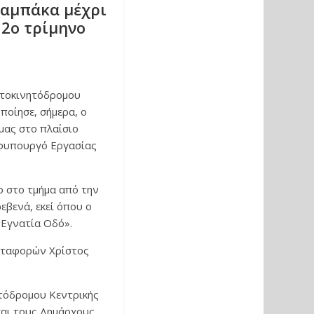
αλαμπάκα μέχρι
 2ο τρίμηνο
υτοκινητόδρομου
ποίησε, σήμερα, ο
ας στο πλαίσιο
 Υφυπουργό Εργασίας
ο στο τμήμα από την
εβενά, εκεί όπου ο
«Εγνατία Οδό».
εταφορών Χρίστος
ητόδρομου Κεντρικής
και τους Δημάρχους.