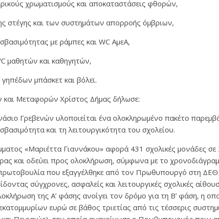
τερικούς χρωματισμούς και αποκαταστάσεις φθορών,
της στέγης και των συστημάτων απορροής όμβριων,
οσβασιμότητας με ράμπες και WC ΑμεΑ,
WC μαθητών και καθηγητών,
 γηπέδων μπάσκετ και βόλεϊ.
 και Μεταφορών Χρίστος Δήμας δήλωσε:
νάσιο Γρεβενών υλοποιείται ένα ολοκληρωμένο πακέτο παρεμβ
σβασιμότητα και τη λειτουργικότητα του σχολείου.
μματος «Μαριέττα Γιαννάκου» αφορά 431 σχολικές μονάδες σε 
ρας και οδεύει προς ολοκλήρωση, σύμφωνα με το χρονοδιάγραμμ
ή πρωτοβουλία που εξαγγέλθηκε από τον Πρωθυπουργό στη ΔΕΘ
δίδοντας σύγχρονες, ασφαλείς και λειτουργικές σχολικές αίθουσ
λοκλήρωση της Α’ φάσης ανοίγει τον δρόμο για τη Β’ φάση, η οπ
κατομμυρίων ευρώ σε βάθος τριετίας από τις τέσσερις συστημι