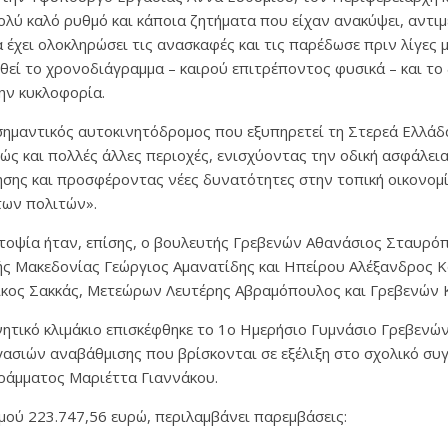
λύ καλό ρυθμό και κάποια ζητήματα που είχαν ανακύψει, αντι
 έχει ολοκληρώσει τις ανασκαφές και τις παρέδωσε πριν λίγες μ
ηθεί το χρονοδιάγραμμα – καιρού επιτρέποντος φυσικά – και το
ην κυκλοφορία.
 σημαντικός αυτοκινητόδρομος που εξυπηρετεί τη Στερεά Ελλάδα
ώς και πολλές άλλες περιοχές, ενισχύοντας την οδική ασφάλει
σης και προσφέροντας νέες δυνατότητες στην τοπική οικονομί
των πολιτών».
τοψία ήταν, επίσης, ο βουλευτής Γρεβενών Αθανάσιος Σταυρόπ
ής Μακεδονίας Γεώργιος Αμανατίδης και Ηπείρου Αλέξανδρος Κ
ίκος Σακκάς, Μετεώρων Λευτέρης Αβραμόπουλος και Γρεβενών 
νητικό κλιμάκιο επισκέφθηκε το 1ο Ημερήσιο Γυμνάσιο Γρεβενώ
γασιών αναβάθμισης που βρίσκονται σε εξέλιξη στο σχολικό συ
γράμματος Μαριέττα Γιαννάκου.
μού 223.747,56 ευρώ, περιλαμβάνει παρεμβάσεις: