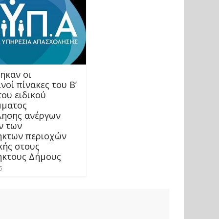
ηκαν οι
οί πίνακες του Β’
του ειδικού
μματος
ησης ανέργων
ν των
κτων περιοχών
κής στους
κτους Δήμους
5