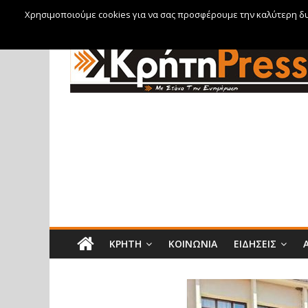
Χρησιμοποιούμε cookies για να σας προσφέρουμε την καλύτερη δυν
Σάββατο, 8 Αυγούστου, 2026
ΚΡΉΤΗ
ΚΟΙΝΩΝΊΑ
ΕΙΔΉΣΕΙΣ