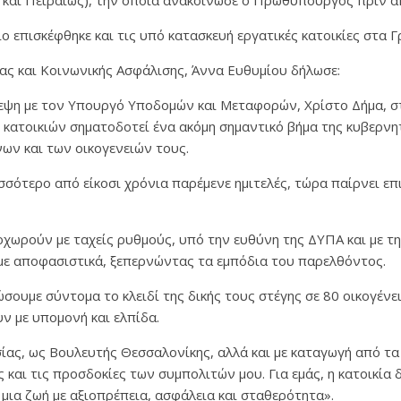
ή και Πειραιώς), την οποία ανακοίνωσε ο Πρωθυπουργός πριν απ
ο επισκέφθηκε και τις υπό κατασκευή εργατικές κατοικίες στα Γ
ς και Κοινωνικής Ασφάλισης, Άννα Ευθυμίου δήλωσε:
κεψη με τον Υπουργό Υποδομών και Μεταφορών, Χρίστο Δήμα, σ
 κατοικιών σηματοδοτεί ένα ακόμη σημαντικό βήμα της κυβερνητ
ων και των οικογενειών τους.
σσότερο από είκοσι χρόνια παρέμενε ημιτελές, τώρα παίρνει επ
οχωρούν με ταχείς ρυθμούς, υπό την ευθύνη της ΔΥΠΑ και με τ
ε αποφασιστικά, ξεπερνώντας τα εμπόδια του παρελθόντος.
ώσουμε σύντομα το κλειδί της δικής τους στέγης σε 80 οικογέν
ν με υπομονή και ελπίδα.
ας, ως Βουλευτής Θεσσαλονίκης, αλλά και με καταγωγή από τ
 και τις προσδοκίες των συμπολιτών μου. Για εμάς, η κατοικία 
α μια ζωή με αξιοπρέπεια, ασφάλεια και σταθερότητα».