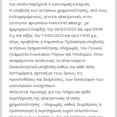
την οποία παρέχεται η οικονομική ενίσχυση.
Η υποβολή των αιτήσεων χρηματοδότησης, από τους
ενδιαφερόμενους, γίνεται ηλεκτρονικά, στον
ιστότοπο: apozimiosi-metro343.alieia.gr , με
ημερομηνία έναρξης την 06/02/2023 και ώρα 09:00
π.μ. και λήξης την 15/03/2023 και ώρα 14:00 μ.μ.,
όπως προβλέπει η παραπάνω Πρόσκληση υποβολής
αιτήσεων Χρηματοδότησης-πληρωμής, του Γενικού
Γραμματέα Ενωσιακών Πόρων και Υποδομών, όπου
αναφέρονται αναλυτικά, τα απαιτούμενα
δικαιολογητικά υποβολής καθώς και κάθε άλλη
λεπτομέρεια, σχετική με τους όρους, τις
προϋποθέσεις και δεσμεύσεις, των δικαιούχων των
οικονομικών ενισχύσεων.
Απαιτείται προσοχή, για την πλήρη και ορθή
συμπλήρωση της ηλεκτρονικής αίτησης
χρηματοδότησης – πληρωμής, καθώς διορθώσεις ή
τροποποίηση ή συμπλήρωση τυχόν ελλειπόντων
στοιχείων των αιτήσεων, δεν επιτρέπεται μετά την