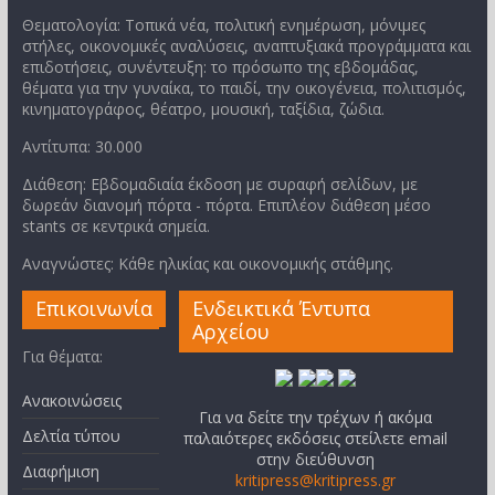
Θεματολογία: Τοπικά νέα, πολιτική ενημέρωση, μόνιμες
στήλες, οικονομικές αναλύσεις, αναπτυξιακά προγράμματα και
επιδοτήσεις, συνέντευξη: το πρόσωπο της εβδομάδας,
θέματα για την γυναίκα, το παιδί, την οικογένεια, πολιτισμός,
κινηματογράφος, θέατρο, μουσική, ταξίδια, ζώδια.
Αντίτυπα: 30.000
Διάθεση: Εβδομαδιαία έκδοση με συραφή σελίδων, με
δωρεάν διανομή πόρτα - πόρτα. Επιπλέον διάθεση μέσο
stants σε κεντρικά σημεία.
Αναγνώστες: Κάθε ηλικίας και οικονομικής στάθμης.
Επικοινωνία
Ενδεικτικά Έντυπα
Αρχείου
Για θέματα:
Ανακοινώσεις
Για να δείτε την τρέχων ή ακόμα
Δελτία τύπου
παλαιότερες εκδόσεις στείλετε email
στην διεύθυνση
Διαφήμιση
kritipress@kritipress.gr