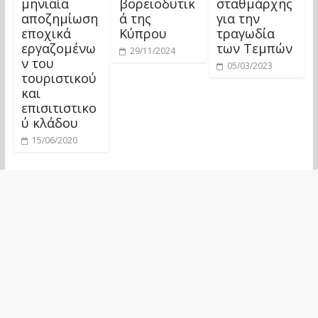
μηνιαία
βορειοδυτικ
σταθμάρχης
αποζημίωση
ά της
για την
εποχικά
Κύπρου
τραγωδία
εργαζομένω
των Τεμπών
29/11/2024
ν του
05/03/2023
τουριστικού
και
επισιτιστικο
ύ κλάδου
15/06/2020