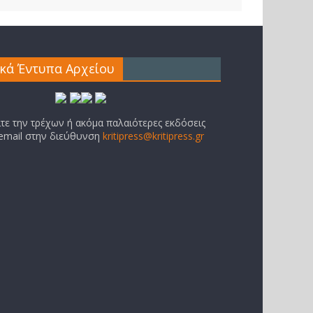
ικά Έντυπα Αρχείου
ίτε την τρέχων ή ακόμα παλαιότερες εκδόσεις
 email στην διεύθυνση
kritipress@kritipress.gr