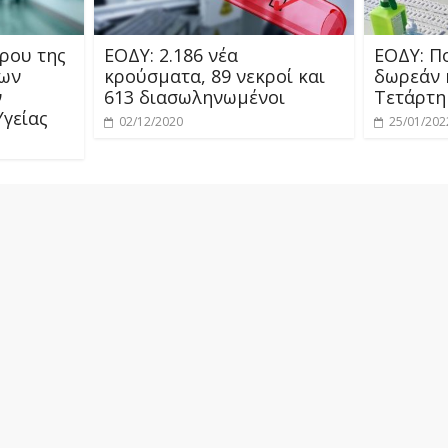
ρου της
ΕΟΔΥ: 2.186 νέα
ΕΟΔΥ: Πο
νων
κρούσματα, 89 νεκροί και
δωρεάν r
ν
613 διασωληνωμένοι
Τετάρτη
γείας
02/12/2020
25/01/202