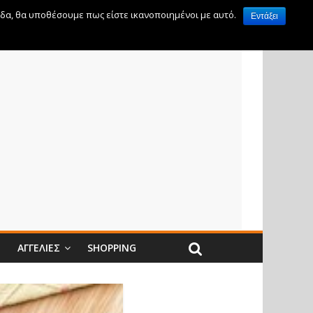
ίδα, θα υποθέσουμε πως είστε ικανοποιημένοι με αυτό.
Εντάξει
Ν
ΑΓΓΕΛΊΕΣ
SHOPPING