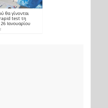
ύ θα γίνονται
apid test τη
 26 Ιανουαρίου
2