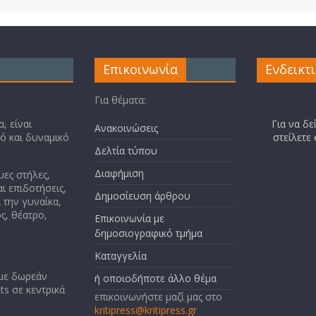
Επικοινωνία
Ενδεικτ
Για θέματα:
, είναι
Για να δε
Ανακοινώσεις
κό και δυναμικό
στείλετε
Δελτία τύπου
Διαφήμιση
μες στήλες,
ι επιδοτήσεις,
Δημοσίευση άρθρου
 την γυναίκα,
ς, θέατρο,
Επικοινωνία με
δημοσιογραφικό τμήμα
Καταγγελία
 με δωρεάν
ή οποιοδήποτε άλλο θέμα
ts σε κεντρικά
επικοινωνήστε μαζί μας στο
kritipress@kritipress.gr