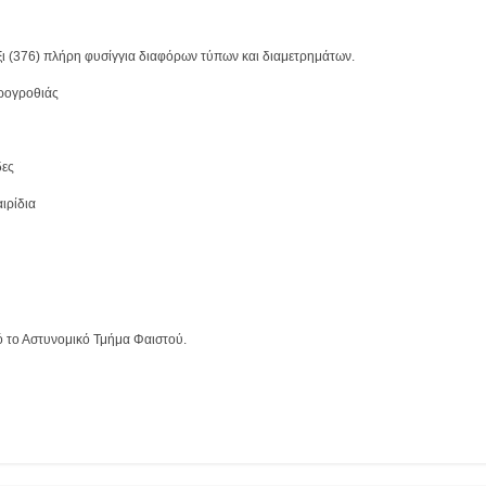
ξι (376) πλήρη φυσίγγια διαφόρων τύπων και διαμετρημάτων.
ερογροθιάς
δες
αιρίδια
ό το Αστυνομικό Τμήμα Φαιστού. 