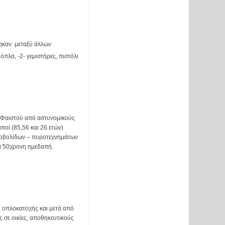
καν  μεταξύ άλλων 
πλα, -2- γεμιστήρες, πιστόλι 
 Φαιστού από αστυνομικούς 
οί (85,56 και 26 ετών) 
τοβολίδων – πυροτεχνημάτων 
α 50χρονη ημεδαπή. 
 οπλοκατοχής και μετά από 
σε οικίες, αποθηκευτικούς 