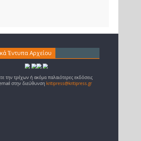
ικά Έντυπα Αρχείου
ίτε την τρέχων ή ακόμα παλαιότερες εκδόσεις
 email στην διεύθυνση
kritipress@kritipress.gr