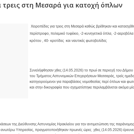
α τρεις στη Μεσαρά για κατοχή όπλων
Χειροπέδες για τρεις στη Μεσαρά καθώς βρέθηκαν και κατασχέθη
περίστροφο, πολεμικό τυφέκιο, -2-κυνηγετικά όπλα, -2-αεροβόλα ό
κρότου , 40- κροτίδες  και ναυτικές φωτοβολίδες 
Συνελήφθησαν χθες (14.05.2026) το πρωί σε περιοχή του Δήμου
του Τμήματος Αστυνομικών Επιχειρήσεων Μεσσαράς, τρείς ημεδαπ
κατηγορούμενοι για παραβάσεις νομοθεσίας περί όπλων και φω
και στην δικογραφία που σχηματίστηκε περιλαμβάνεται ακόμα μί
δράσεων της Διεύθυνσης Αστυνομίας Ηρακλείου για την αντιμετώπιση της παράνομης
ανωτέρω Υπηρεσίας, πραγματοποιήθηκαν πρωινές ώρες  χθες (14.05.2026) έρευνες 