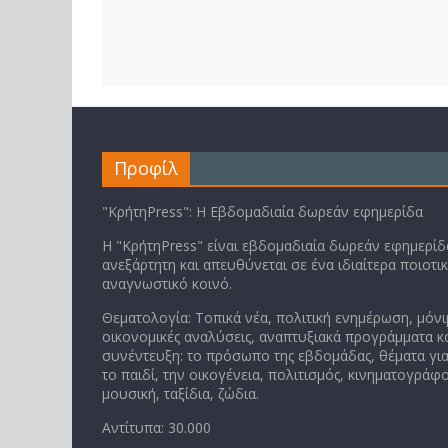
Προφίλ
"ΚρήτηPress": Η Εβδομαδιαία δωρεάν εφημερίδα
Η "ΚρήτηPress" είναι εβδομαδιαία δωρεάν εφημερίδα
ανεξάρτητη και απευθύνεται σε ένα ιδιαίτερα ποιοτι
αναγνωστικό κοινό.
Θεματολογία: Τοπικά νέα, πολιτική ενημέρωση, μόνι
οικονομικές αναλύσεις, αναπτυξιακά προγράμματα κα
συνέντευξη: το πρόσωπο της εβδομάδας, θέματα για
το παιδί, την οικογένεια, πολιτισμός, κινηματογράφο
μουσική, ταξίδια, ζώδια.
Αντίτυπα: 30.000