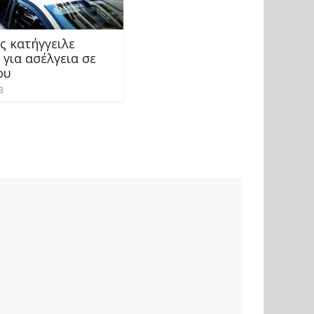
ς κατήγγειλε
για ασέλγεια σε
ου
3