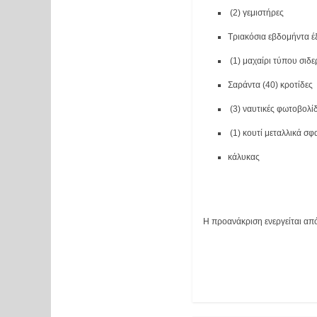
 (2) γεμιστήρες 
Τριακόσια εβδομήντα έ
 (1) μαχαίρι τύπου σιδ
Σαράντα (40) κροτίδες
 (3) ναυτικές φωτοβολί
 (1) κουτί μεταλλικά σφ
κάλυκας
Η προανάκριση ενεργείται απ