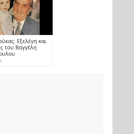
ύκας: Εξελέγη και
ός του Βαγγέλη
ουλου
3