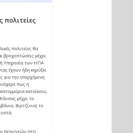
ς πολιτείες
λικές πολιτείες θα
αι βροχοπτώσεις μέχρι
κή Υπηρεσία των ΗΠΑ
νιας έχουν ήδη κηρύξει
ης για την επερχόμενη
ανέφερε πως η
εκατομμύρια κατοίκους.
 Κάνσας μέχρι το
βάνια, Βιρτζίνια) το
τοστά.
ών περιοχών στο