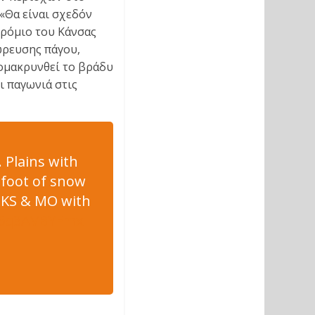
 «Θα είναι σχεδόν
δρόμιο του Κάνσας
ώρευσης πάγου,
πομακρυνθεί το βράδυ
ι παγωνιά στις
 Plains with
 foot of snow
, KS & MO with
m/6q3AVBYFmx