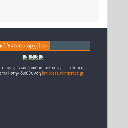
ικά Έντυπα Αρχείου
ίτε την τρέχων ή ακόμα παλαιότερες εκδόσεις
 email στην διεύθυνση
kritipress@kritipress.gr