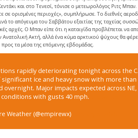
εντάκι και στο Τενεσί, τόνισε ο μετεωρολόγος Ριτς Μπαν.
ε σε ορισμένες περιοχές», συμπλήρωσε. Το διεθνές αερο
ινά το απόγευμα του Σαββάτου εξαιτίας της ταχείας συσσ
κές αρχές. Ο Μπαν είπε ότι η καταιγίδα προβλέπεται να α
ν Ανατολική Ακτή, αλλά ένα κύμα αρκτικού ψύχους θα φέρε
ς προς τα μέσα της επόμενης εβδομάδας.
tions rapidly deteriorating tonight across the C.
f significant ice and heavy snow with more than
d overnight. Major impacts expected across NE
d conditions with gusts 40 mph.
pic.twitter.co
re Weather (@empirewx)
January 5, 2025