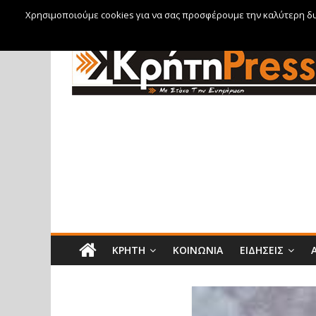
Χρησιμοποιούμε cookies για να σας προσφέρουμε την καλύτερη δυν
Σάββατο, 8 Αυγούστου, 2026
ΚΡΉΤΗ
ΚΟΙΝΩΝΊΑ
ΕΙΔΉΣΕΙΣ