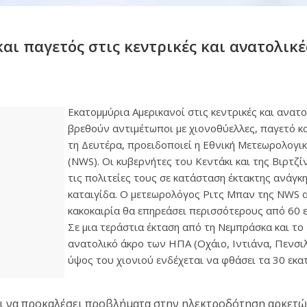
αι παγετός στις κεντρικές και ανατολικέ
Εκατομμύρια Αμερικανοί στις κεντρικές και ανατο
βρεθούν αντιμέτωποι με χιονοθύελλες, παγετό κ
τη Δευτέρα, προειδοποιεί η Εθνική Μετεωρολογι
(NWS). Οι κυβερνήτες του Κεντάκι και της Βιρτζί
τις πολιτείες τους σε κατάσταση έκτακτης ανάγκ
καταιγίδα. Ο μετεωρολόγος Ριτς Μπαν της NWS 
κακοκαιρία θα επηρεάσει περισσότερους από 60 
Σε μια τεράστια έκταση από τη Νεμπράσκα και το
ανατολικό άκρο των ΗΠΑ (Οχάιο, Ιντιάνα, Πενσιλ
ύψος του χιονιού ενδέχεται να φθάσει τα 30 εκα
αι να προκαλέσει προβλήματα στην ηλεκτροδότηση αρκετ