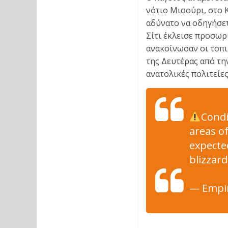
νότιο Μισούρι, στο Κ
αδύνατο να οδηγήσετ
Σίτι έκλεισε προσωρ
ανακοίνωσαν οι τοπι
της Δευτέρας από τη
ανατολικές πολιτείε
Condi
areas o
expecte
blizzar
— Empi