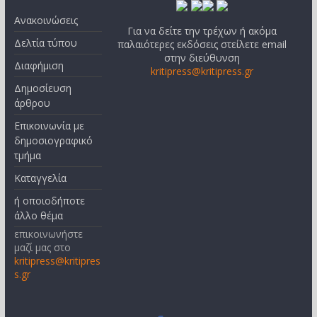
Ανακοινώσεις
Για να δείτε την τρέχων ή ακόμα
Δελτία τύπου
παλαιότερες εκδόσεις στείλετε email
στην διεύθυνση
Διαφήμιση
kritipress@kritipress.gr
Δημοσίευση
άρθρου
Επικοινωνία με
δημοσιογραφικό
τμήμα
Καταγγελία
ή οποιοδήποτε
άλλο θέμα
επικοινωνήστε
μαζί μας στο
kritipress@kritipres
s.gr