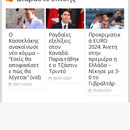
Ο
Ραγδαίες
Προκριματικ
Κασσελάκης
εξελίξεις
ά EURO
ανακοίνωσε
στον
2024: Άνετη
νέο κόμμα –
Καναδά:
στην
“Εσείς θα
Παραιτήθηκ
πρεμιέρα η
αποφασίσετ
ε ο Τζάστιν
Ελλάδα –
ε πώς θα
Τριντό
Νίκησε με 3-
λέγεται” (vid)
0 το
06/01/2025
Γιβραλτάρ
09/11/2024
25/03/2023