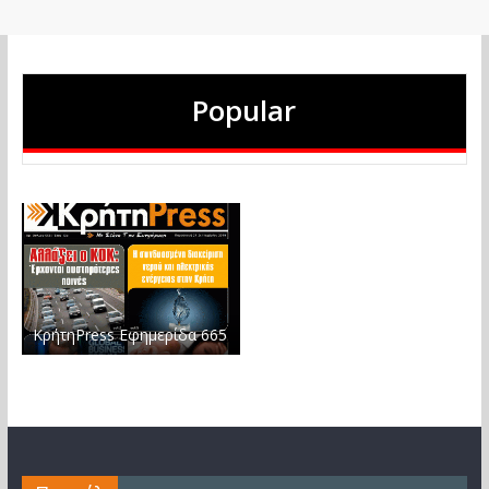
Popular
ΚρήτηPress Εφημερίδα 665