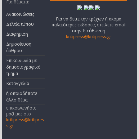
Για θέματα:
Ανακοινώσεις
Για να δείτε την τρέχων ή ακόμα
Δελτία τύπου
παλαιότερες εκδόσεις στείλετε email
στην διεύθυνση
Διαφήμιση
kritipress@kritipress.gr
Δημοσίευση
άρθρου
Επικοινωνία με
δημοσιογραφικό
τμήμα
Καταγγελία
ή οποιοδήποτε
άλλο θέμα
επικοινωνήστε
μαζί μας στο
kritipress@kritipres
s.gr