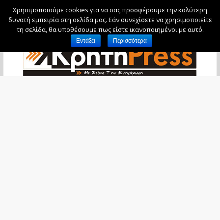
Χρησιμοποιούμε cookies για να σας προσφέρουμε την καλύτερη
Πέμπτη, 6 Αυγούστου, 2026
δυνατή εμπειρία στη σελίδα μας. Εάν συνεχίσετε να χρησιμοποιείτε
τη σελίδα, θα υποθέσουμε πως είστε ικανοποιημένοι με αυτό.
Εντάξει
Περισσότερα