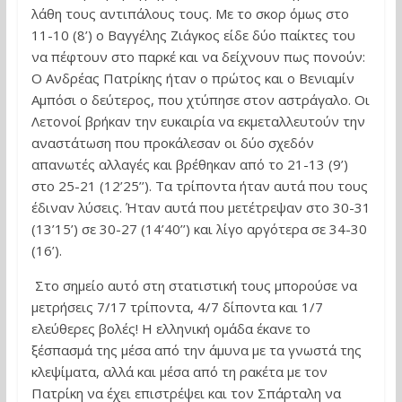
λάθη τους αντιπάλους τους. Με το σκορ όμως στο
11-10 (8’) ο Βαγγέλης Ζιάγκος είδε δύο παίκτες του
να πέφτουν στο παρκέ και να δείχνουν πως πονούν:
Ο Ανδρέας Πατρίκης ήταν ο πρώτος και ο Βενιαμίν
Αμπόσι ο δεύτερος, που χτύπησε στον αστράγαλο. Οι
Λετονοί βρήκαν την ευκαιρία να εκμεταλλευτούν την
αναστάτωση που προκάλεσαν οι δύο σχεδόν
απανωτές αλλαγές και βρέθηκαν από το 21-13 (9’)
στο 25-21 (12’25’’). Τα τρίποντα ήταν αυτά που τους
έδιναν λύσεις. Ήταν αυτά που μετέτρεψαν στο 30-31
(13’15’) σε 30-27 (14’40’’) και λίγο αργότερα σε 34-30
(16’).
Στο σημείο αυτό στη στατιστική τους μπορούσε να
μετρήσεις 7/17 τρίποντα, 4/7 δίποντα και 1/7
ελεύθερες βολές! Η ελληνική ομάδα έκανε το
ξέσπασμά της μέσα από την άμυνα με τα γνωστά της
κλεψίματα, αλλά και μέσα από τη ρακέτα με τον
Πατρίκη να έχει επιστρέψει και τον Σπάρταλη να