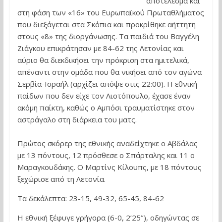
αποτέλεσμα και
στη φάση των «16» του Ευρωπαϊκού Πρωταθλήματος
που διεξάγεται στα Σκόπια και προκρίθηκε αήττητη
στους «8» της διοργάνωσης. Τα παιδιά του Βαγγέλη
Ζιάγκου επικράτησαν με 84-62 της Λετονίας και
αύριο θα διεκδικήσει την πρόκριση στα ημιτελικά,
απέναντι στην ομάδα που θα νικήσει από τον αγώνα
Σερβία-Ισραήλ (αρχίζει απόψε στις 22:00). Η εθνική
παίδων που δεν είχε τον Λιοτόπουλο, έχασε έναν
ακόμη παίκτη, καθώς ο Αμπόσι τραυματίστηκε στον
αστράγαλο στη διάρκεια του ματς.
Πρώτος σκόρερ της εθνικής αναδείχτηκε ο Αβδάλας
με 13 πόντους, 12 πρόσθεσε ο Σπάρταλης και 11 ο
Μαραγκουδάκης. Ο Μαρτίνς Κίλουπς, με 18 πόντους
ξεχώρισε από τη Λετονία.
Τα δεκάλεπτα: 23-15, 49-32, 65-45, 84-62
Η εθνική ξέφυγε γρήγορα (6-0, 2’25’’), οδηγώντας σε