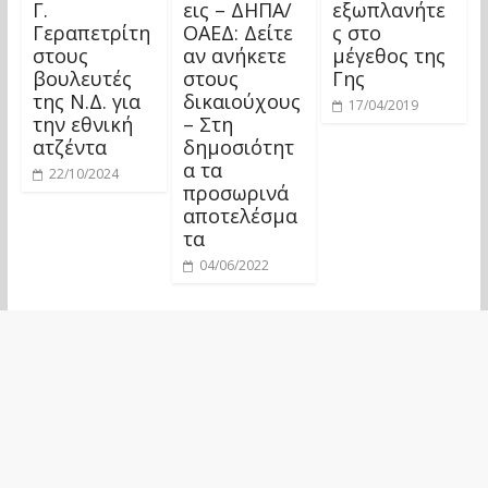
Γ.
εις – ΔΗΠΑ/
εξωπλανήτε
Γεραπετρίτη
ΟΑΕΔ: Δείτε
ς στο
στους
αν ανήκετε
μέγεθος της
βουλευτές
στους
Γης
της Ν.Δ. για
δικαιούχους
17/04/2019
την εθνική
– Στη
ατζέντα
δημοσιότητ
α τα
22/10/2024
προσωρινά
αποτελέσμα
τα
04/06/2022