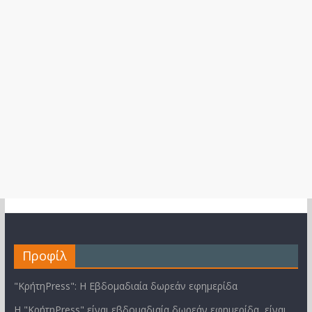
Προφίλ
"ΚρήτηPress": Η Εβδομαδιαία δωρεάν εφημερίδα
Η "ΚρήτηPress" είναι εβδομαδιαία δωρεάν εφημερίδα, είναι