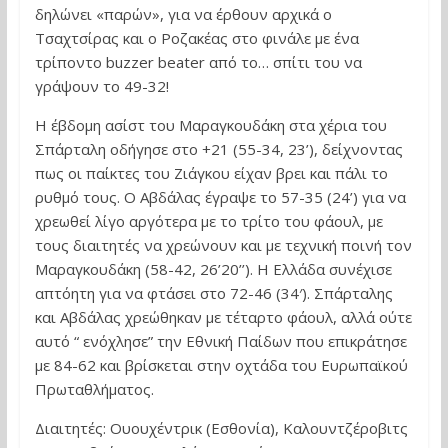
δηλώνει «παρών», για να έρθουν αρχικά ο
Τσαχτσίρας και ο Ροζακέας στο φινάλε με ένα
τρίποντο buzzer beater από το… σπίτι του να
γράψουν το 49-32!
Η έβδομη ασίστ του Μαραγκουδάκη στα χέρια του
Σπάρταλη οδήγησε στο +21 (55-34, 23’), δείχνοντας
πως οι παίκτες του Ζιάγκου είχαν βρει και πάλι το
ρυθμό τους. Ο Αβδάλας έγραψε το 57-35 (24’) για να
χρεωθεί λίγο αργότερα με το τρίτο του φάουλ, με
τους διαιτητές να χρεώνουν και με τεχνική ποινή τον
Μαραγκουδάκη (58-42, 26’20’’). H Ελλάδα συνέχισε
απτόητη για να φτάσει στο 72-46 (34′). Σπάρταλης
και Αβδάλας χρεώθηκαν με τέταρτο φάουλ, αλλά ούτε
αυτό “ ενόχλησε” την Εθνική Παίδων που επικράτησε
με 84-62 και βρίσκεται στην οχτάδα του Ευρωπαϊκού
Πρωταθλήματος.
Διαιτητές: Ουουχέντρικ (Εσθονία), Καλουντζέροβιτς