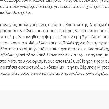
ν αναφορά του κ. Κασσελάκη στο Μάτι, σε συνέντευξή του
ν ότι δεν γνώριζαν ότι είχε γίνει κάτι όταν είχαν χαθεί συ
ακόλουθο σχόλιο.
ι συνεχώς απολογούμενος ο κύριος Κασσελάκης. Νομίζω ότι 
μπορούσε να βγει και ο κύριος Τσίπρας να πει αυτά που εί
τευξη, είναι αλήθεια ή ψέματα. Γιατί να μη βγει; Αφού συ
ς που κάνει ο κ. Φάμελλος και ο κ. Πολάκης για ένα πράγμα 
ξάρτητα το τάιμινγκ, πότε ειπώθηκε από τον κ. Κασσελάκη,
αβαίνω, γιατί τόσο κακό έκανε στον ΣΥΡΙΖΑ;». Σε σχέση μ
το Μάτι που για ορισμένους αποτελεί υιοθέτηση της αντ
ηρετήσει ουσιαστικά ως «δεκανίκι» την κυβέρνηση Μητσο
 «ανοησίες τόσο μεγάλες, που μου προκαλούν κλαυσίγελο, 