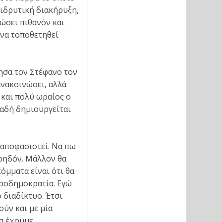
 ιδρυτική διακήρυξη,
ώσει πιθανόν και
 να τοποθετηθεί
τησα τον Στέφανο τον
ανακοινώσει, αλλά
 και πολύ ωραίος ο
λαδή δημιουργείται
 αποφασιστεί. Να πω
ωρηδόν. Μάλλον θα
όμματα είναι ότι θα
εσοδημοκρατία. Εγώ
 διαδίκτυο. Έτσι
ούν και με μία
α έχουμε