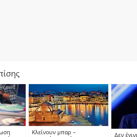
πίσης
λωση
Κλείνουν μπαρ –
Δεν έγιν