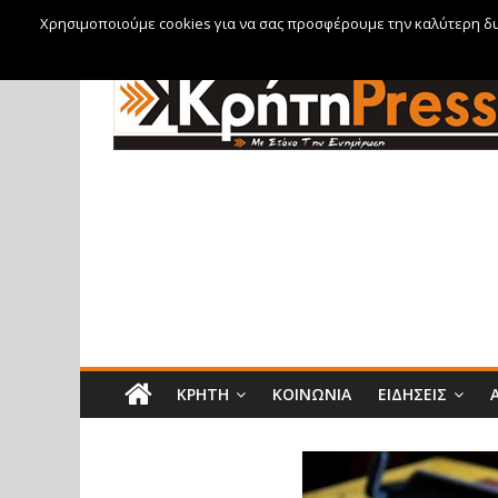
Χρησιμοποιούμε cookies για να σας προσφέρουμε την καλύτερη δυν
Παρασκευή, 7 Αυγούστου, 2026
ΚΡΉΤΗ
ΚΟΙΝΩΝΊΑ
ΕΙΔΉΣΕΙΣ