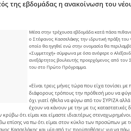
τός της εβδομάδας η ανακοίνωση του νέο
Μέσα στην τρέχουσα εβδομάδα κατά πάσα πιθαν
ο Στέφανος Κασσελάκης την ιδρυτική πράξη του 
οποίο θα ηγηθεί ενώ στην ονομασία θα περιλαμβά
«Συμμετοχή» σύμφωνα με όσα ανέφερε ο Αλέξανδ
ανεξάρτητος βουλευτής προερχόμενος από τον 
του στο Πρώτο Πρόγραμμα.
«Είναι τρεις μήνες τώρα που είχα τονίσει με 
διάφορους τρόπους την πρόθεσή μου να φύγω
όχι γιατί ήθελα να φύγω από τον ΣΥΡΙΖΑ αλλά
έχουν να κάνουν με την με τις καταστατικές 
 κρύβω ότι είμαι και είμαστε ιδιαιτέρως στεναχωρημένοι
βω επίσης να πω ότι είμαι στον κύκλο των προσώπων με 
ανος Κασσελάκης και μία από τις προϋποθέσεις για να πάω