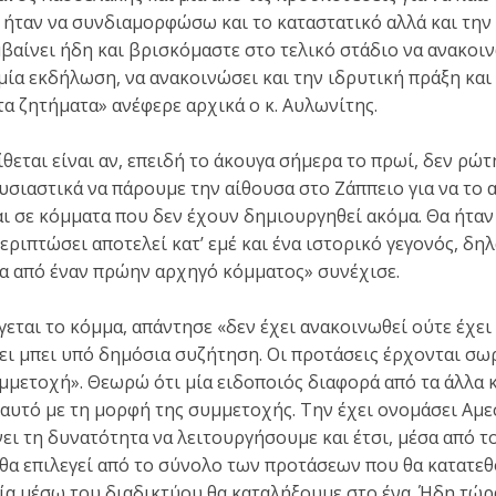
α ήταν να συνδιαμορφώσω και το καταστατικό αλλά και την
βαίνει ήδη και βρισκόμαστε στο τελικό στάδιο να ανακοιν
μία εκδήλωση, να ανακοινώσει και την ιδρυτική πράξη και
τα ζητήματα» ανέφερε αρχικά ο κ. Αυλωνίτης.
ίθεται είναι αν, επειδή το άκουγα σήμερα το πρωί, δεν ρώ
υσιαστικά να πάρουμε την αίθουσα στο Ζάππειο για να το 
αι σε κόμματα που δεν έχουν δημιουργηθεί ακόμα. Θα ήταν
εριπτώσει αποτελεί κατ’ εμέ και ένα ιστορικό γεγονός, δη
α από έναν πρώην αρχηγό κόμματος» συνέχισε.
γεται το κόμμα, απάντησε «δεν έχει ανακοινωθεί ούτε έχει
χει μπει υπό δημόσια συζήτηση. Οι προτάσεις έρχονται σ
υμμετοχή». Θεωρώ ότι μία ειδοποιός διαφορά από τα άλλα κ
 αυτό με τη μορφή της συμμετοχής. Την έχει ονομάσει Αμ
νει τη δυνατότητα να λειτουργήσουμε και έτσι, μέσα από το
 θα επιλεγεί από το σύνολο των προτάσεων που θα κατατεθ
α μέσω του διαδικτύου θα καταλήξουμε στο ένα. Ήδη τώρ