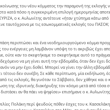
ακοίνωσης του νέου κόμματος την παραμονή της εκλογής 
στο κατά πόσο η συγκεκριμένη επιλογή ημερομηνίας αποτ
ΣΥΡΙΖΑ, ο κ. Αυλωνίτης αντέτεινε «ήταν χτύπημα κάτω από
ινε ταυτόχρονα με τις εσωκομματικές εκλογές του ΠΑΣΟΚ;
 πάση περιπτώσει και ένα νεοδημιουργούμενο κόμμα προγρ
ς του ενέργειες μη λαμβάνον υπόψη το τι ακριβώς έχει απ
 με, ούτε καν το σκεφτήκαμε το σκεφτήκαμε αυτό το πράγμα
νδεχόμενο να μη γίνει αυτή την εβδομάδα, όταν δεν έχει δ
ανόν να μην έχει δοθεί. Μπορεί να γίνει την άλλη εβδομάδα
ι τέτοιο δεν συνέβη. Σε κάθε περίπτωση, μία εκδήλωση, έ
ό τις εκλογές, θα γινόταν το Σάββατο, δεν χάθηκε και ο 
ωση της ιδρυτικής διακήρυξης τον κόσμο μετά από τόσα 
 διστάσει αν θα πάει να ψηφίσει» επισήμανε ο κ. Αυλωνίτης
γγελίες Πολάκη περί ψευδούς πόθεν έσχες του κ. Κασσελάκη