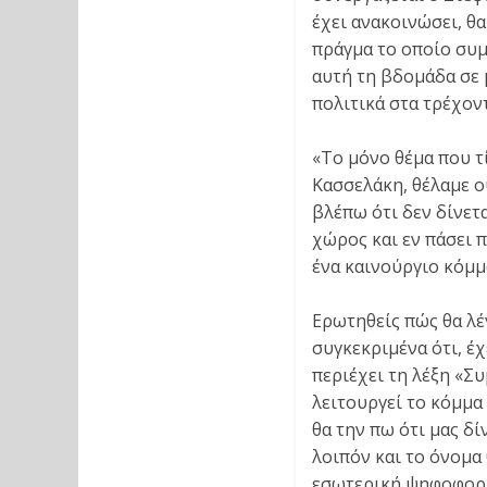
έχει ανακοινώσει, θ
πράγμα το οποίο συμ
αυτή τη βδομάδα σε 
πολιτικά στα τρέχον
«Το μόνο θέμα που τ
Κασσελάκη, θέλαμε ο
βλέπω ότι δεν δίνετ
χώρος και εν πάσει π
ένα καινούργιο κόμμ
Ερωτηθείς πώς θα λέ
συγκεκριμένα ότι, έ
περιέχει τη λέξη «Σ
λειτουργεί το κόμμα
θα την πω ότι μας δί
λοιπόν και το όνομα
εσωτερική ψηφοφορί