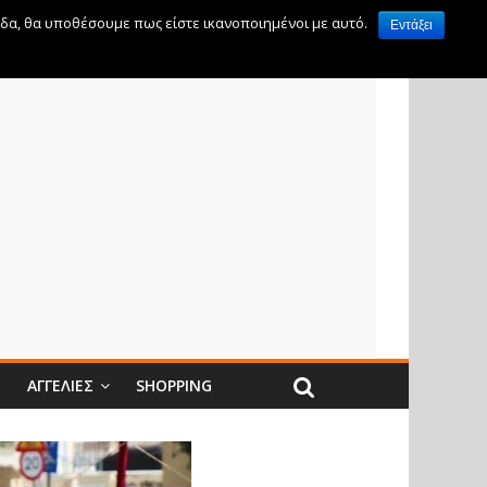
ίδα, θα υποθέσουμε πως είστε ικανοποιημένοι με αυτό.
Εντάξει
Ν
ΑΓΓΕΛΊΕΣ
SHOPPING