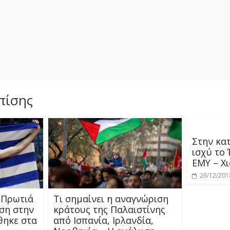
πίσης
Στην κα
ισχύ το 
ΕΜΥ – Χι
26/12/201
 Πρωτιά
Τι σημαίνει η αναγνώριση
ση στην
κράτους της Παλαιστίνης
θηκε στα
από Ισπανία, Ιρλανδία,