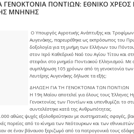
Α ΓΕΝΟΚΤΟΝΙΑ ΠΟΝΤΙΩΝ: ΕΘΝΙΚΟ ΧΡΕΟΣ
ΚΗΣ ΜΝΗΝΗΣ
Ο Υπουργός Αγροτικής Ανάπτυξης και Τροφίμων,
Αυγενάκης, παρευρέθηκε ως εκπρόσωπος του Π
δοξολογία για τη μνήμη των Ελλήνων του Πόντου
στον Ιερό Καθεδρικό Ναό του Αγίου Τίτου και στ
στεφάνι στο μνημείο Ποντιακού Ελληνισμού. Με 
συμπλήρωση 105 χρόνων από τη γενοκτονία των
Λευτέρης Αυγενάκης δήλωσε τα εξής:
ΔΗΛΩΣΗ ΓΙΑ ΤΗ ΓΕΝΟΚΤΟΝΙΑ ΤΩΝ ΠΟΝΤΙΩΝ
Η 19η Μαΐου αποτελεί για όλους τους Έλληνες 
Γενοκτονίας των Ποντίων και υπενθυμίζει το στ
συντελέστηκε κατά της Ανθρωπότητας.
.000 αθώες ψυχές εξολοθρεύτηκαν με συστηματικές σφαγές, βα
ές πορείες από το κίνημα των Νεότουρκων και των εθνικιστών
καν σε έναν βάναυσο ξεριζωμό από τα πατρογονικά τους εδάφη