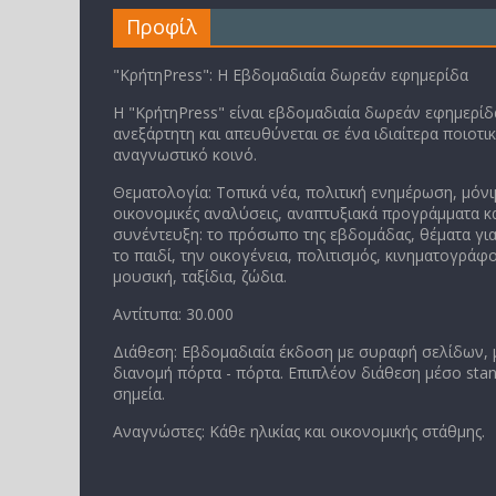
Προφίλ
"ΚρήτηPress": Η Εβδομαδιαία δωρεάν εφημερίδα
Η "ΚρήτηPress" είναι εβδομαδιαία δωρεάν εφημερίδα
ανεξάρτητη και απευθύνεται σε ένα ιδιαίτερα ποιοτι
αναγνωστικό κοινό.
Θεματολογία: Τοπικά νέα, πολιτική ενημέρωση, μόνι
οικονομικές αναλύσεις, αναπτυξιακά προγράμματα κα
συνέντευξη: το πρόσωπο της εβδομάδας, θέματα για
το παιδί, την οικογένεια, πολιτισμός, κινηματογράφο
μουσική, ταξίδια, ζώδια.
Αντίτυπα: 30.000
Διάθεση: Εβδομαδιαία έκδοση με συραφή σελίδων,
διανομή πόρτα - πόρτα. Επιπλέον διάθεση μέσο stan
σημεία.
Αναγνώστες: Κάθε ηλικίας και οικονομικής στάθμης.