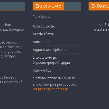
Επικοινωνία
Ενδεικτ
Για θέματα:
, είναι
Για να δε
Ανακοινώσεις
κό και δυναμικό
στείλετε
Δελτία τύπου
Διαφήμιση
μες στήλες,
ι επιδοτήσεις,
Δημοσίευση άρθρου
 την γυναίκα,
ς, θέατρο,
Επικοινωνία με
δημοσιογραφικό τμήμα
Καταγγελία
 με δωρεάν
ή οποιοδήποτε άλλο θέμα
ts σε κεντρικά
επικοινωνήστε μαζί μας στο
kritipress@kritipress.gr