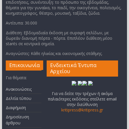
επιδοτήσεις, συνέντευξη: το πρόσωπο της εβδομάδας,
θέματα για την γυναίκα, το παιδί, την οικογένεια, πολιτισμός,
κινηματογράφος, θέατρο, μουσική, ταξίδια, ζώδια.
Αντίτυπα: 30.000
Διάθεση: Εβδομαδιαία έκδοση με συραφή σελίδων, με
δωρεάν διανομή πόρτα - πόρτα. Επιπλέον διάθεση μέσο
stants σε κεντρικά σημεία.
Αναγνώστες: Κάθε ηλικίας και οικονομικής στάθμης.
Επικοινωνία
Ενδεικτικά Έντυπα
Αρχείου
Για θέματα:
Ανακοινώσεις
Για να δείτε την τρέχων ή ακόμα
Δελτία τύπου
παλαιότερες εκδόσεις στείλετε email
στην διεύθυνση
Διαφήμιση
kritipress@kritipress.gr
Δημοσίευση
άρθρου