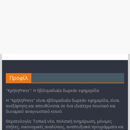
Προφίλ
"ΚρήτηPress": Η Εβδομαδιαία δωρεάν εφημερίδα
Η "ΚρήτηPress" είναι εβδομαδιαία δωρεάν εφημερίδα, είναι
ανεξάρτητη και απευθύνεται σε ένα ιδιαίτερα ποιοτικό και
δυναμικό αναγνωστικό κοινό.
Θεματολογία: Τοπικά νέα, πολιτική ενημέρωση, μόνιμες
στήλες, οικονομικές αναλύσεις, αναπτυξιακά προγράμματα και