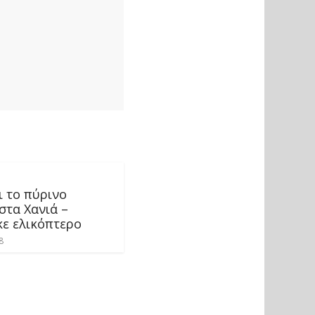
ι το πύρινο
στα Χανιά –
ε ελικόπτερο
8