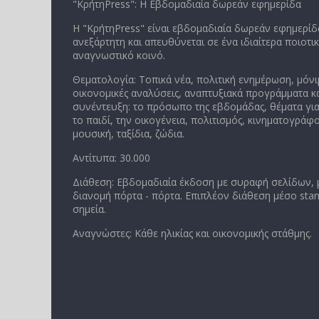
"ΚρήτηPress": Η Εβδομαδιαία δωρεάν εφημερίδα
Η "ΚρήτηPress" είναι εβδομαδιαία δωρεάν εφημερίδα
ανεξάρτητη και απευθύνεται σε ένα ιδιαίτερα ποιοτι
αναγνωστικό κοινό.
Θεματολογία: Τοπικά νέα, πολιτική ενημέρωση, μόνι
οικονομικές αναλύσεις, αναπτυξιακά προγράμματα κα
συνέντευξη: το πρόσωπο της εβδομάδας, θέματα για
το παιδί, την οικογένεια, πολιτισμός, κινηματογράφο
μουσική, ταξίδια, ζώδια.
Αντίτυπα: 30.000
Διάθεση: Εβδομαδιαία έκδοση με συραφή σελίδων,
διανομή πόρτα - πόρτα. Επιπλέον διάθεση μέσο stan
σημεία.
Αναγνώστες: Κάθε ηλικίας και οικονομικής στάθμης.