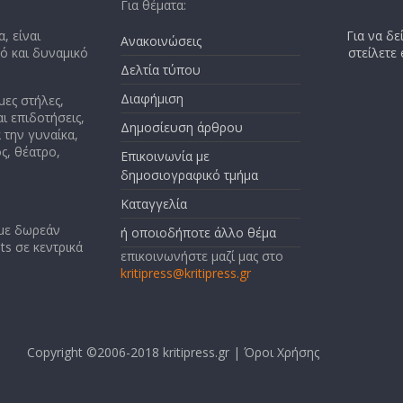
Για θέματα:
, είναι
Για να δε
Ανακοινώσεις
κό και δυναμικό
στείλετε
Δελτία τύπου
Διαφήμιση
μες στήλες,
ι επιδοτήσεις,
Δημοσίευση άρθρου
 την γυναίκα,
ς, θέατρο,
Επικοινωνία με
δημοσιογραφικό τμήμα
Καταγγελία
 με δωρεάν
ή οποιοδήποτε άλλο θέμα
ts σε κεντρικά
επικοινωνήστε μαζί μας στο
kritipress@kritipress.gr
Copyright ©2006-2018 kritipress.gr |
Όροι Χρήσης