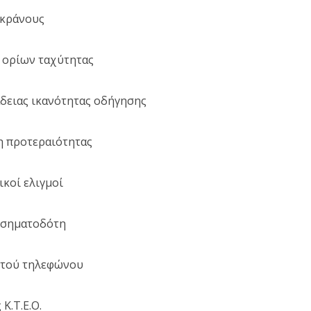
 κράνους
 ορίων ταχύτητας
άδειας ικανότητας οδήγησης
η προτεραιότητας
ικοί ελιγμοί
 σηματοδότη
ητού τηλεφώνου
Κ.Τ.Ε.Ο.