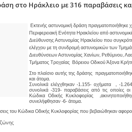
άση στο Ηράκλειο με 316 παραβάσεις κα
Εκτενής αστυνομική δράση πραγματοποιήθηκε χθ
Περιφερειακή Ενότητα Ηρακλείου από αστυνομικές
Διεύθυνσης Αστυνομίας Ηρακλείου που συγκρότησ
ελέγχου με τη συνδρομή αστυνομικών των Τμημά
Διευθύνσεων Αστυνομίας Χανίων, Ρεθύμνου, Λασι
Τμήματος Τροχαίας  Βόρειου Οδικού Άξονα Κρήτ
Στο πλαίσιο αυτής της δράσης  πραγματοποιήθηκ
και άτομα. 
Συνολικά ελέγχθηκαν -1.155- οχήματα  , -1.264
συνολικά -319- παραβάσεις από τις οποίες οι
Κώδικα Οδικής Κυκλοφορίας  ,ακινητοποιήθηκ
συνελήφθησαν -6- άτομα. 
βάσεις του Κώδικα Οδικής Κυκλοφορίας που βεβαιώθηκαν αφορο
 ζώνης