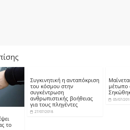
πίσης
Συγκινητική η ανταπόκριση
Μαίνετα
του κόσμου στην
μέτωπο 
συγκέντρωση
Σηκώθηκ
ανθρωπιστικής βοήθειας
05/07/201
για τους πληγέντες
27/07/2018
έψει
ας το