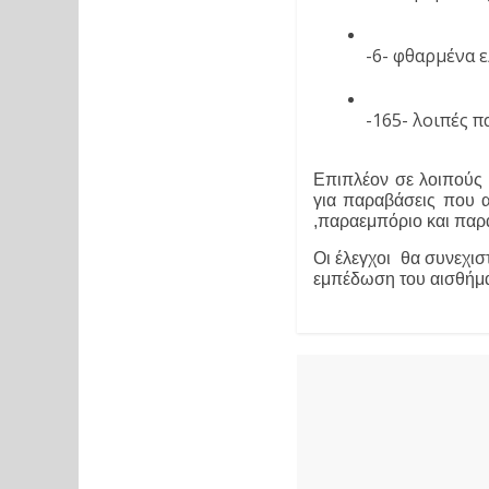
-6- φθαρμένα ε
-165- λοιπές 
Επιπλέον σε λοιπούς 
για παραβάσεις που α
,παραεμπόριο και παρα
Οι έλεγχοι  θα συνεχισ
εμπέδωση του αισθήμα