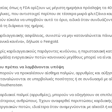
γείας όπως η FDA ορίζουν ως μέγιστη ημερήσια πρόσληψη τα 4
ήλικες, που αντιστοιχεί περίπου σε τέσσερα μικρά φλιτζάνια κα
ούν εύκολα να υπερβούν αυτό το όριο, ειδικά όταν συνδυάζοντ
ά τη διάρκεια της ημέρας.
αρδιαγγειακής ασφάλειας, συνιστώ να μην καταναλώνεται πάνω
ανικά κανένα», δήλωσε ο Feingold.
χωρίς καρδιαγγειακούς παράγοντες κινδύνου, η περιστασιακή κ
ομάδα) ενεργειακών ποτών κανονικού μεγέθους μπορεί να είναι
ου πρέπει να λαμβάνονται υπόψη
μπορούν να προκαλέσουν αίσθημα παλμών, αρρυθμίες και αύξησ
αταναλώνονται σε υπερβολικές ποσότητες ή σε συνδυασμό με α
Routhenstein.
καρδιακοί παλμοί (αρρυθμίες), μπορούν να οδηγήσουν σε επιπλ
 νεότερους ανθρώπους. Έχουν αναφερθεί περιπτώσεις καρδιακή
ργειακών ποτών, ιδιαίτερα όταν αναμιγνύονται με αλκοόλ ή κα