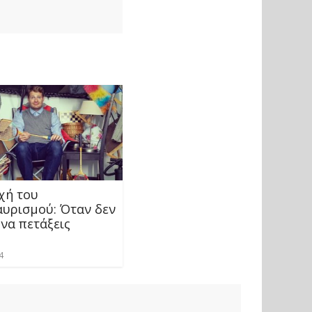
χή του
υρισμού: Όταν δεν
να πετάξεις
4