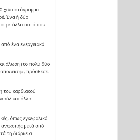
00 χιλιοστόγραμμα
φέ. Ένα ή δύο
αι με άλλα ποτά που
 από ένα ενεργειακό
ατανάλωση (το πολύ δύο
 αποδεκτή», πρόσθεσε.
η του καρδιακού
λκοόλ και άλλα
οκές, όπως εγκεφαλικό
ς ανακοπής μετά από
τά τη διάρκεια