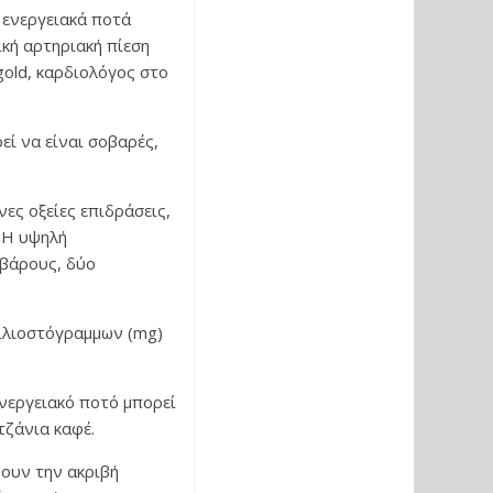
α ενεργειακά ποτά
ική αρτηριακή πίεση
gold, καρδιολόγος στο
εί να είναι σοβαρές,
ες οξείες επιδράσεις,
 «Η υψηλή
 βάρους, δύο
χιλιοστόγραμμων (mg)
ενεργειακό ποτό μπορεί
τζάνια καφέ.
ζουν την ακριβή