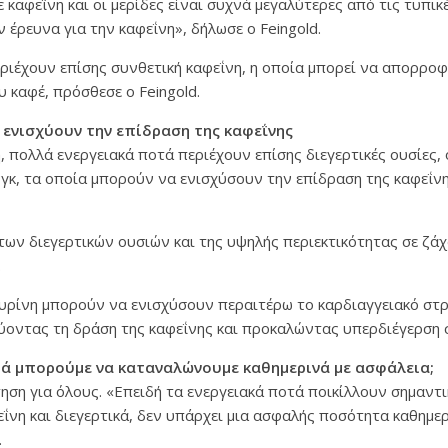
 καφεΐνη και οι μερίδες είναι συχνά μεγαλύτερες από τις τυπικ
 έρευνα για την καφεΐνη», δήλωσε ο Feingold.
ριέχουν επίσης συνθετική καφεΐνη, η οποία μπορεί να απορρο
υ καφέ, πρόσθεσε ο Feingold.
ενισχύουν την επίδραση της καφεΐνης
, πολλά ενεργειακά ποτά περιέχουν επίσης διεγερτικές ουσίες,
γκ, τα οποία μπορούν να ενισχύσουν την επίδραση της καφεΐν
ων διεγερτικών ουσιών και της υψηλής περιεκτικότητας σε ζάχ
.
αυρίνη μπορούν να ενισχύσουν περαιτέρω το καρδιαγγειακό στ
ύοντας τη δράση της καφεΐνης και προκαλώντας υπερδιέγερση 
τά μπορούμε να καταναλώνουμε καθημερινά με ασφάλεια;
ηση για όλους. «Επειδή τα ενεργειακά ποτά ποικίλλουν σημαντ
εΐνη και διεγερτικά, δεν υπάρχει μια ασφαλής ποσότητα καθημ
.