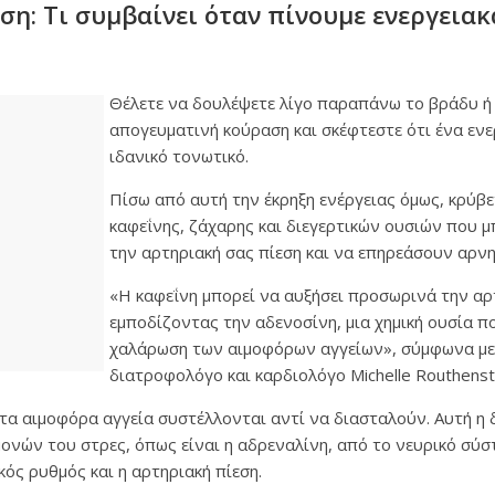
ση: Τι συμβαίνει όταν πίνουμε ενεργεια
Θέλετε να δουλέψετε λίγο παραπάνω το βράδυ ή 
απογευματινή κούραση και σκέφτεστε ότι ένα ενε
ιδανικό τονωτικό.
Πίσω από αυτή την έκρηξη ενέργειας όμως, κρύβε
καφεΐνης, ζάχαρης και διεγερτικών ουσιών που 
την αρτηριακή σας πίεση και να επηρεάσουν αρνη
«Η καφεΐνη μπορεί να αυξήσει προσωρινά την αρ
εμποδίζοντας την αδενοσίνη, μια χημική ουσία π
χαλάρωση των αιμοφόρων αγγείων», σύμφωνα με 
διατροφολόγο και καρδιολόγο Michelle Routhenst
τα αιμοφόρα αγγεία συστέλλονται αντί να διασταλούν. Αυτή η 
νών του στρες, όπως είναι η αδρεναλίνη, από το νευρικό σύσ
κός ρυθμός και η αρτηριακή πίεση.