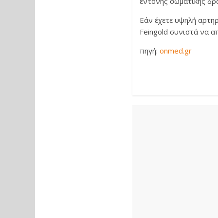
έντονης σωματικής δρ
Εάν έχετε υψηλή αρτηρ
Feingold συνιστά να α
πηγή:
onmed.gr