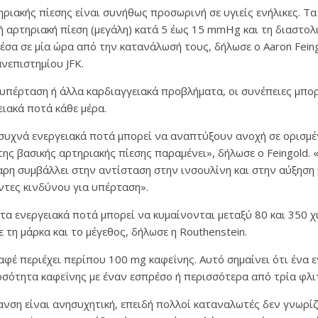
ηριακής πίεσης είναι συνήθως προσωρινή σε υγιείς ενήλικες. Τ
 αρτηριακή πίεση (μεγάλη) κατά 5 έως 15 mmHg και τη διαστολ
σα σε μία ώρα από την κατανάλωσή τους, δήλωσε ο Aaron Fein
νεπιστημίου JFK.
υπέρταση ή άλλα καρδιαγγειακά προβλήματα, οι συνέπειες μπορ
ειακά ποτά κάθε μέρα.
υχνά ενεργειακά ποτά μπορεί να αναπτύξουν ανοχή σε ορισμέν
της βασικής αρτηριακής πίεσης παραμένει», δήλωσε ο Feingold.
αρη συμβάλλει στην αντίσταση στην ινσουλίνη και στην αύξηση
τες κινδύνου για υπέρταση».
τα ενεργειακά ποτά μπορεί να κυμαίνονται μεταξύ 80 και 350 
 τη μάρκα και το μέγεθος, δήλωσε η Routhenstein.
αφέ περιέχει περίπου 100 mg καφεΐνης. Αυτό σημαίνει ότι ένα 
ποσότητα καφεΐνης με έναν εσπρέσο ή περισσότερα από τρία φλι
ανση είναι ανησυχητική, επειδή πολλοί καταναλωτές δεν γνωρί