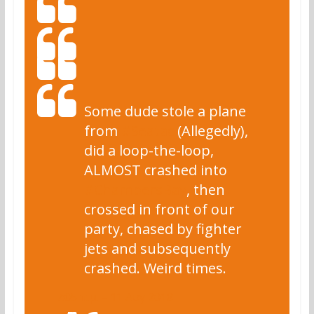
Some dude stole a plane
from
#
Seatac
(Allegedly),
did a loop-the-loop,
ALMOST crashed into
#
ChambersBay
, then
crossed in front of our
party, chased by fighter
jets and subsequently
crashed. Weird times.
7:05 π.μ. – 11 Αυγ 2018