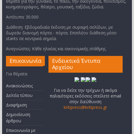
θέματα για την γυναίκα, το παιδί, την οικογένεια, πολιτισμός,
κινηματογράφος, θέατρο, μουσική, ταξίδια, ζώδια.
Αντίτυπα: 30.000
Διάθεση: Εβδομαδιαία έκδοση με συραφή σελίδων, με
δωρεάν διανομή πόρτα - πόρτα. Επιπλέον διάθεση μέσο
stants σε κεντρικά σημεία.
Αναγνώστες: Κάθε ηλικίας και οικονομικής στάθμης.
Επικοινωνία
Ενδεικτικά Έντυπα
Αρχείου
Για θέματα:
Ανακοινώσεις
Για να δείτε την τρέχων ή ακόμα
Δελτία τύπου
παλαιότερες εκδόσεις στείλετε email
στην διεύθυνση
Διαφήμιση
kritipress@kritipress.gr
Δημοσίευση
άρθρου
Επικοινωνία με