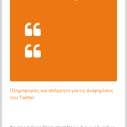
#
kiro7seattle
7:46 π.μ. – 11 Αυγ 2018
·
Seattle, WA
254
390 άτομα συζητούν
σχετικά με αυτό
Πληροφορίες και απόρρητο για τις Διαφημίσεις
του Twitter