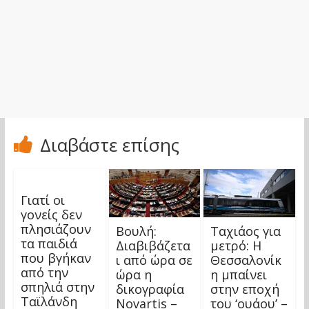
Διαβάστε επίσης
Γιατί οι
γονείς δεν
πλησιάζουν
Βουλή:
Ταχιάος για
τα παιδιά
Διαβιβάζετα
μετρό: Η
που βγήκαν
ι από ώρα σε
Θεσσαλονίκ
από την
ώρα η
η μπαίνει
σπηλιά στην
δικογραφία
στην εποχή
Ταϊλάνδη
Novartis –
του ‘ουάου’ –