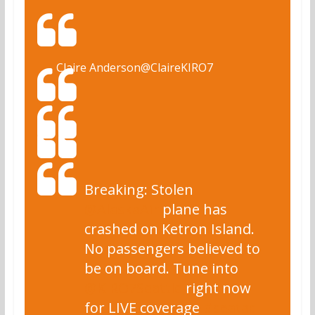
Claire Anderson
@ClaireKIRO7
Breaking: Stolen
@
AlaskaAir
plane has
crashed on Ketron Island.
No passengers believed to
be on board. Tune into
@
KIRO7Seattle
right now
for LIVE coverage
#
seatac