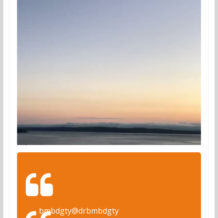
bmbdgty
@drbmbdgty