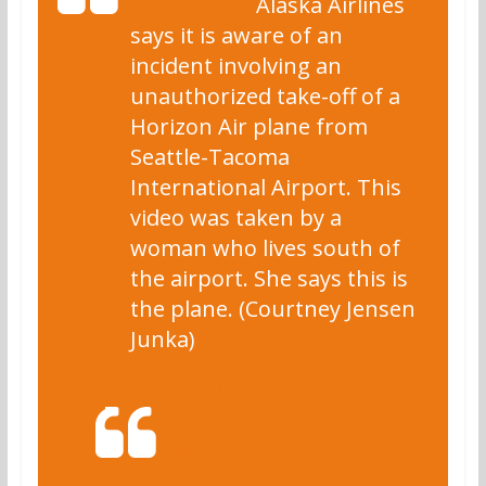
#
BREAKING
Alaska Airlines
says it is aware of an
incident involving an
unauthorized take-off of a
Horizon Air plane from
Seattle-Tacoma
International Airport. This
video was taken by a
woman who lives south of
the airport. She says this is
the plane. (Courtney Jensen
Junka)
7:31 π.μ. – 11 Αυγ 2018
3.630