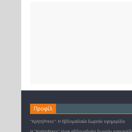
Προφίλ
"ΚρήτηPress": Η Εβδομαδιαία δωρεάν εφημερίδα
Η "ΚρήτηPress" είναι εβδομαδιαία δωρεάν εφημερίδα