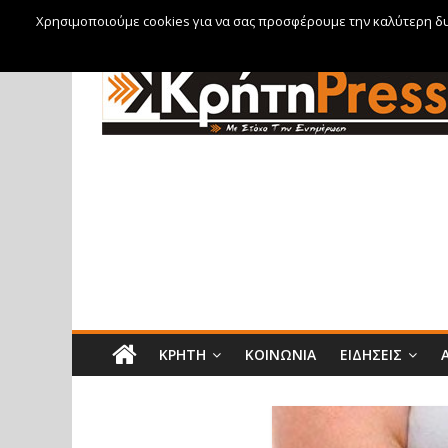
Χρησιμοποιούμε cookies για να σας προσφέρουμε την καλύτερη δυν
Σάββατο, 8 Αυγούστου, 2026
ΚΡΉΤΗ
ΚΟΙΝΩΝΊΑ
ΕΙΔΉΣΕΙΣ