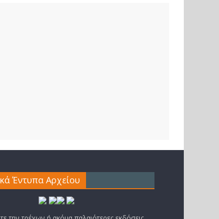
ικά Έντυπα Αρχείου
ίτε την τρέχων ή ακόμα παλαιότερες εκδόσεις