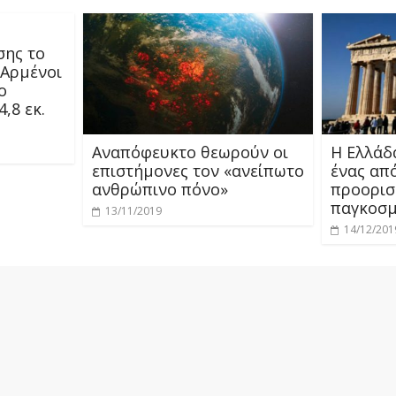
σης το
 Αρμένοι
ο
,8 εκ.
Αναπόφευκτο θεωρούν οι
Η Ελλάδ
επιστήμονες τον «ανείπωτο
ένας απ
ανθρώπινο πόνο»
προορισ
παγκοσμ
13/11/2019
14/12/201