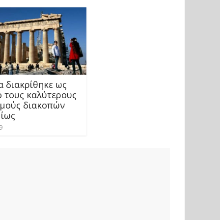
α διακρίθηκε ως
ό τους καλύτερους
μούς διακοπών
ίως
9