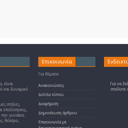
Επικοινωνία
Ενδεικτ
Για θέματα:
, είναι
Για να δε
Ανακοινώσεις
κό και δυναμικό
στείλετε
Δελτία τύπου
Διαφήμιση
μες στήλες,
ι επιδοτήσεις,
Δημοσίευση άρθρου
 την γυναίκα,
ς, θέατρο,
Επικοινωνία με
δημοσιογραφικό τμήμα