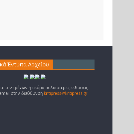
ικά Έντυπα Αρχείου
ίτε την τρέχων ή ακόμα παλαιότερες εκδόσεις
 email στην διεύθυνση
kritipress@kritipress.gr