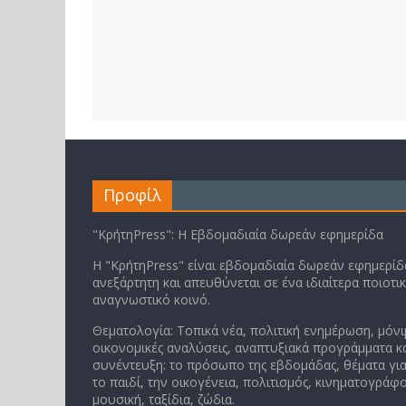
Προφίλ
"ΚρήτηPress": Η Εβδομαδιαία δωρεάν εφημερίδα
Η "ΚρήτηPress" είναι εβδομαδιαία δωρεάν εφημερίδα
ανεξάρτητη και απευθύνεται σε ένα ιδιαίτερα ποιοτι
αναγνωστικό κοινό.
Θεματολογία: Τοπικά νέα, πολιτική ενημέρωση, μόνι
οικονομικές αναλύσεις, αναπτυξιακά προγράμματα κα
συνέντευξη: το πρόσωπο της εβδομάδας, θέματα για
το παιδί, την οικογένεια, πολιτισμός, κινηματογράφο
μουσική, ταξίδια, ζώδια.