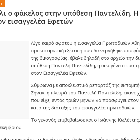
α
άλι ο φάκελος στην υπόθεση Παντελίδη. Η
ν εισαγγελέα Εφετών
Λίγο καιρό αφότου η εισαγγελία Πρωτοδικών Αθη
προκαταρκτική εξέταση που διενεργήθηκε αποφάσ
της δικογραφίας, έβαλε δηλαδή στο αρχείο την δ
υπόθεση Παντελή Παντελίδη, η οικογένεια του 
στον Εισαγγελέα Εφετών.
Σύμφωνα με αποκλειστικό ρεπορτάζ της εκπομπής
Ζήνα», η πλευρά του Παντελή Παντελίδη, έκανε 
που είχε, εντός τριών μηνών να προσφύγει στον
κατά της διάταξης του εισαγγελέα πρωτοδικών.
Το γεγονός επιβεβαίωσε και ο Ιωάννης Κωλέττης
εκεμβρίου.
 θα αποφασίσει τι θα γίνει» κατέληξε ο δικηγόρος της Μίνας Α