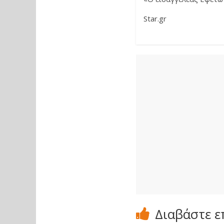
Star.gr
Διαβάστε ε