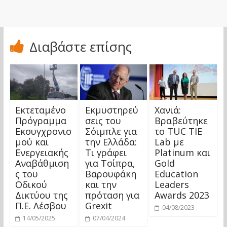
Διαβάστε επίσης
Εκτεταμένο
Εκμυστηρεύ
Χανιά:
Πρόγραμμα
σεις του
Βραβεύτηκε
Εκσυγχρονισ
Σόιμπλε για
το TUC TIE
μού και
την Ελλάδα:
Lab με
Ενεργειακής
Τι γράφει
Platinum και
Αναβάθμιση
για Τσίπρα,
Gold
ς του
Βαρουφάκη
Education
Οδικού
και την
Leaders
Δικτύου της
πρόταση για
Awards 2023
Π.Ε. Λέσβου
Grexit
04/08/2023
14/05/2025
07/04/2024