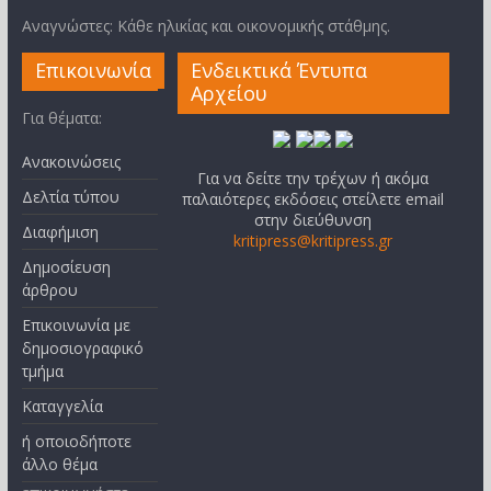
Αναγνώστες: Κάθε ηλικίας και οικονομικής στάθμης.
Επικοινωνία
Ενδεικτικά Έντυπα
Αρχείου
Για θέματα:
Ανακοινώσεις
Για να δείτε την τρέχων ή ακόμα
Δελτία τύπου
παλαιότερες εκδόσεις στείλετε email
στην διεύθυνση
Διαφήμιση
kritipress@kritipress.gr
Δημοσίευση
άρθρου
Επικοινωνία με
δημοσιογραφικό
τμήμα
Καταγγελία
ή οποιοδήποτε
άλλο θέμα