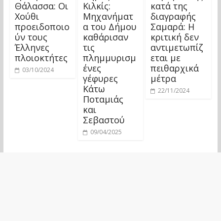
Θάλασσα: Οι
Κιλκίς:
κατά της
Χούθι
Μηχανήματ
διαγραφής
προειδοποιο
α του Δήμου
Σαμαρά: Η
ύν τους
καθάρισαν
κριτική δεν
Έλληνες
τις
αντιμετωπίζ
πλοιοκτήτες
πλημμυρισμ
εται με
ένες
πειθαρχικά
03/10/2024
γέφυρες
μέτρα
Κάτω
22/11/2024
Ποταμιάς
και
Σεβαστού
09/04/2025