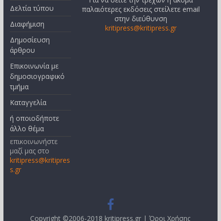
Δελτία τύπου
παλαιότερες εκδόσεις στείλετε email
στην διεύθυνση
Διαφήμιση
kritipress@kritipress.gr
Δημοσίευση
άρθρου
Επικοινωνία με
δημοσιογραφικό
τμήμα
Καταγγελία
ή οποιοδήποτε
άλλο θέμα
επικοινωνήστε
μαζί μας στο
kritipress@kritipres
s.gr
Copyright ©2006-2018 kritipress.gr |
Όροι Χρήσης