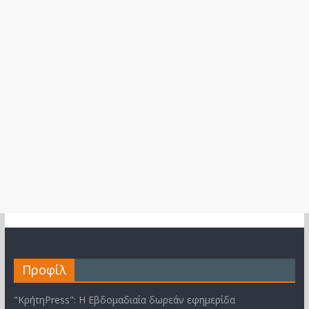
Προφίλ
"ΚρήτηPress": Η Εβδομαδιαία δωρεάν εφημερίδα