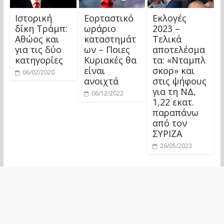
Ιστορική
Εορταστικό
Εκλογές
δίκη Τράμπ:
ωράριο
2023 –
Αθώος και
καταστημάτ
Τελικά
για τις δύο
ων – Ποιες
αποτελέσμα
κατηγορίες
Κυριακές θα
τα: «Νταμπλ
είναι
σκορ» και
06/02/2020
ανοιχτά
στις ψήφους
για τη ΝΔ,
06/12/2022
1,22 εκατ.
παραπάνω
από τον
ΣΥΡΙΖΑ
26/05/2023