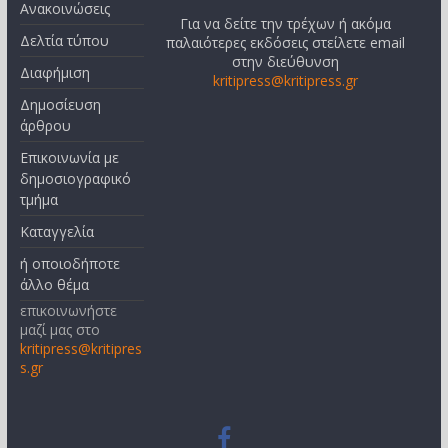
Ανακοινώσεις
Για να δείτε την τρέχων ή ακόμα
Δελτία τύπου
παλαιότερες εκδόσεις στείλετε email
στην διεύθυνση
Διαφήμιση
kritipress@kritipress.gr
Δημοσίευση
άρθρου
Επικοινωνία με
δημοσιογραφικό
τμήμα
Καταγγελία
ή οποιοδήποτε
άλλο θέμα
επικοινωνήστε
μαζί μας στο
kritipress@kritipres
s.gr