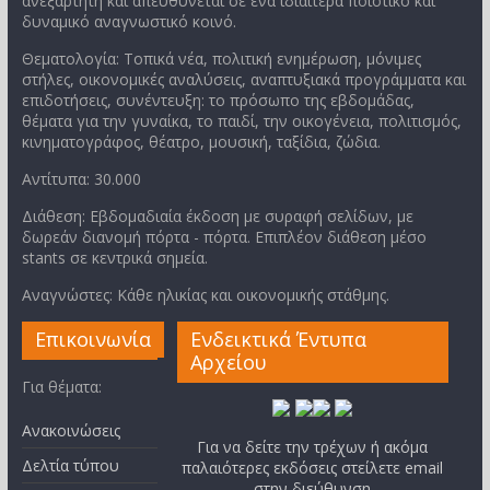
ανεξάρτητη και απευθύνεται σε ένα ιδιαίτερα ποιοτικό και
δυναμικό αναγνωστικό κοινό.
Θεματολογία: Τοπικά νέα, πολιτική ενημέρωση, μόνιμες
στήλες, οικονομικές αναλύσεις, αναπτυξιακά προγράμματα και
επιδοτήσεις, συνέντευξη: το πρόσωπο της εβδομάδας,
θέματα για την γυναίκα, το παιδί, την οικογένεια, πολιτισμός,
κινηματογράφος, θέατρο, μουσική, ταξίδια, ζώδια.
Αντίτυπα: 30.000
Διάθεση: Εβδομαδιαία έκδοση με συραφή σελίδων, με
δωρεάν διανομή πόρτα - πόρτα. Επιπλέον διάθεση μέσο
stants σε κεντρικά σημεία.
Αναγνώστες: Κάθε ηλικίας και οικονομικής στάθμης.
Επικοινωνία
Ενδεικτικά Έντυπα
Αρχείου
Για θέματα:
Ανακοινώσεις
Για να δείτε την τρέχων ή ακόμα
Δελτία τύπου
παλαιότερες εκδόσεις στείλετε email
στην διεύθυνση