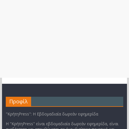
Προφίλ
"ΚρήτηPress": Η Εβδομαδιαία δωρεάν εφημερίδα
Η "ΚρήτηPress" είναι εβδομαδιαία δωρεάν εφημερίδα, είναι