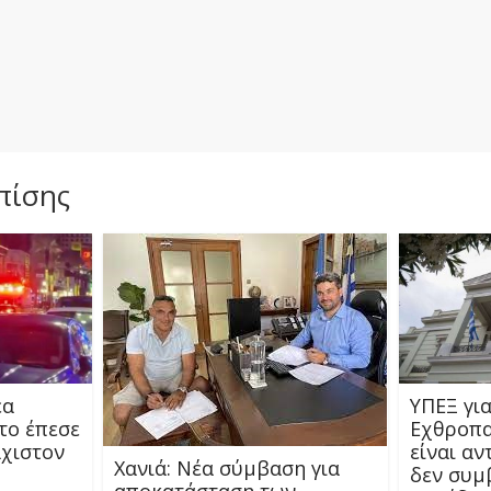
πίσης
έα
ΥΠΕΞ για
το έπεσε
Εχθροπα
άχιστον
είναι αν
Χανιά: Νέα σύμβαση για
δεν συμ