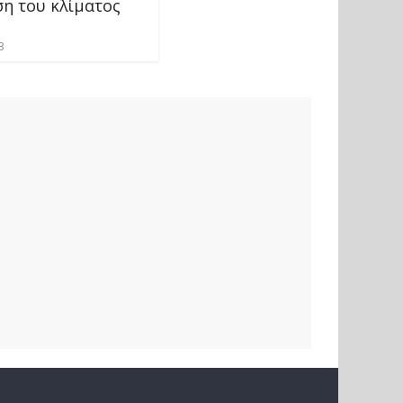
η του κλίματος
3