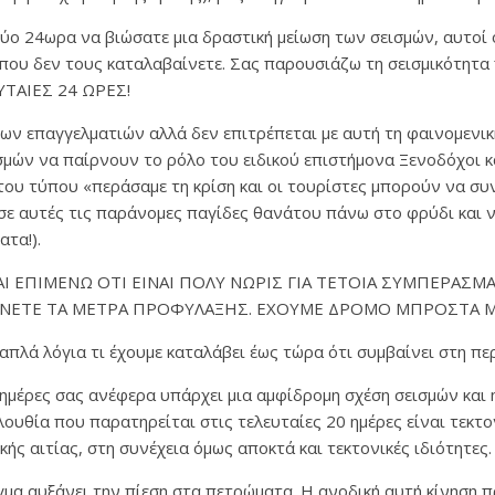
δύο 24ωρα να βιώσατε μια δραστική μείωση των σεισμών, αυτοί
 που δεν τους καταλαβαίνετε. Σας παρουσιάζω τη σεισμικότητ
ΥΤΑΙΕΣ 24 ΩΡΕΣ!
ων επαγγελματιών αλλά δεν επιτρέπεται με αυτή τη φαινομενικ
μών να παίρνουν το ρόλο του ειδικού επιστήμονα Ξενοδόχοι κα
του τύπου «περάσαμε τη κρίση και οι τουρίστες μπορούν να συ
σε αυτές τις παράνομες παγίδες θανάτου πάνω στο φρύδι και 
τα!).
ΑΙ ΕΠΙΜΕΝΩ ΟΤΙ ΕΙΝΑΙ ΠΟΛΥ ΝΩΡΙΣ ΓΙΑ ΤΕΤΟΙΑ ΣΥΜΠΕΡΑΣΜΑ
ΑΝΕΤΕ ΤΑ ΜΕΤΡΑ ΠΡΟΦΥΛΑΞΗΣ. ΕΧΟΥΜΕ ΔΡΟΜΟ ΜΠΡΟΣΤΑ Μ
απλά λόγια τι έχουμε καταλάβει έως τώρα ότι συμβαίνει στη περ
μέρες σας ανέφερα υπάρχει μια αμφίδρομη σχέση σεισμών και 
λουθία που παρατηρείται στις τελευταίες 20 ημέρες είναι τεκτ
ής αιτίας, στη συνέχεια όμως αποκτά και τεκτονικές ιδιότητες.
μα αυξάνει την πίεση στα πετρώματα. Η ανοδική αυτή κίνηση 