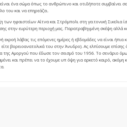
η είναι ένα σώμα όπως το ανθρώπινο και οτιδήποτε συμβαίνει σε
λο του και να επηρεάζει.
ξη των ηφαιστείων Αίτνα και Στρόμπολι στη γειτονική Σικελια ί
σης στην ευρύτερη περιοχή μας. Παρατραβηγμένη σκέψη αλλά κα
ή εκροή λάβας τις επόμενες ημέρες ή εβδομάδες να είναι ήπια κα
είτε βορειοανατολικά του στην Άνυδρο). Ας ελπίσουμε επίσης 
α της Αμοργού που έδωσε τον σεισμό του 1956. Το σενάριο όμω
ένει και πρέπει να το έχουμε υπ όψη για αρκετό καιρό, ακόμη κ
τα.