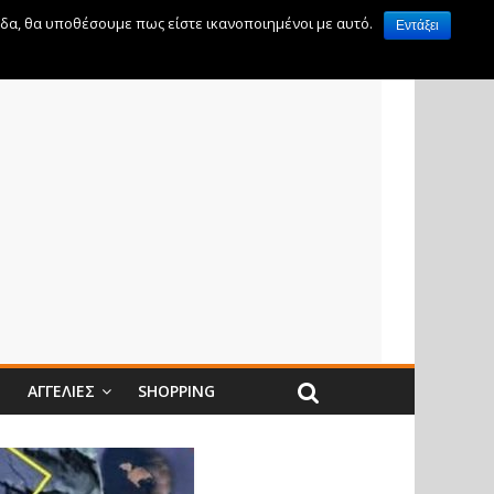
ίδα, θα υποθέσουμε πως είστε ικανοποιημένοι με αυτό.
Εντάξει
Ν
ΑΓΓΕΛΊΕΣ
SHOPPING