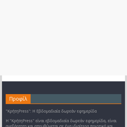
Προφίλ
"ΚρήτηPress": Η Εβδομαδιαία δωρεάν εφημερίδα
Η "ΚρήτηPress" είναι εβδομαδιαία δωρεάν εφημερίδα, είναι
ανεξάρτητη και απευθύνεται σε ένα ιδιαίτερα ποιοτικό και