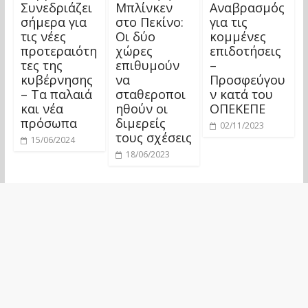
Συνεδριάζει
Μπλίνκεν
Αναβρασμός
σήμερα για
στο Πεκίνο:
για τις
τις νέες
Οι δύο
κομμένες
προτεραιότη
χώρες
επιδοτήσεις
τες της
επιθυμούν
–
κυβέρνησης
να
Προσφεύγου
– Τα παλαιά
σταθεροποι
ν κατά του
και νέα
ηθούν οι
ΟΠΕΚΕΠΕ
πρόσωπα
διμερείς
02/11/2023
τους σχέσεις
15/06/2024
18/06/2023