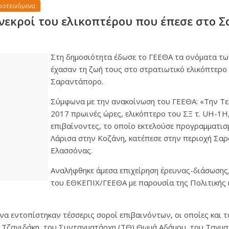
ροτεινόμενα
ι νεκροί του ελικοπτέρου που έπεσε στο
Στη δημοσιότητα έδωσε το ΓΕΕΘΑ τα ονόματα τ
έχασαν τη ζωή τους στο στρατιωτικό ελικόπτερο
Σαραντάπορο.
Σύμφωνα με την ανακοίνωση του ΓΕΕΘΑ: «Την Τε
2017 πρωινές ώρες, ελικόπτερο του ΣΞ τ. UH-1H,
επιβαίνοντες, το οποίο εκτελούσε προγραμματισ
Λάρισα στην Κοζάνη, κατέπεσε στην περιοχή Σα
Ελασσόνας.
Αναλήφθηκε άμεσα επιχείρηση έρευνας-διάσωσης
του ΕΘΚΕΠΙΧ/ΓΕΕΘΑ με παρουσία της Πολιτικής 
να εντοπίστηκαν τέσσερις σοροί επιβαινόντων, οι οποίες και 
Τζανιδάκη, του Συνταγματάρχη (ΤΘ) Θωμά Αδάμου, του Ταγμα