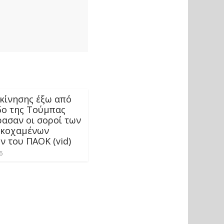
γκίνησης έξω από
δο της Τούμπας
ρασαν οι σοροί των
ικοχαμένων
ν του ΠΑΟΚ (vid)
6