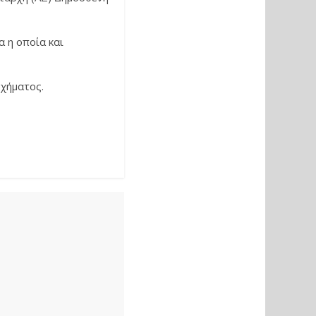
α η οποία και
υχήματος.