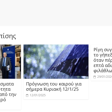
πίσης
Ρίγη συ
το γήπε
όταν πέ
επτά αδ
φιλάθλω
29/01/202
άσματα
Πρόγνωση του καιρού για
ότητα
σήμερα Κυριακή 12/1/25
από την
12/01/2025
τρό