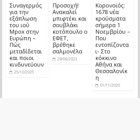
Συναγερμός
Προσοχή!
Κορονοϊός:
για την
Ανακαλεί
1678 νέα
εξάπλωση
μπιφτέκι και
κρούσματα
του ιού
σουβλάκι
σήμερα 1
Mpox στην
κοτόπουλο ο
Νοεμβρίου –
Ευρώπη –
ΕΦΕΤ,
Που
Πώς
βρέθηκε
εντοπίζοντα
μεταδίδεται
σαλμονέλα
ι- Στο
και ποιοι
κόκκινο
29/06/2023
κινδυνεύουν
Αθήνα και
Θεσσαλονίκ
25/10/2025
η
01/11/2020