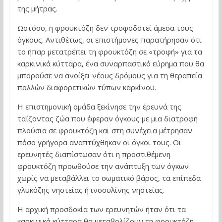
της μήτρας.
Ωστόσο, η φρουκτόζη δεν τροφοδοτεί άμεσα τους
όγκους. Αντιθέτως, οι επιστήμονες παρατήρησαν ότι
το ήπαρ μετατρέπει τη φρουκτόζη σε «τροφή» για τα
καρκινικά κύτταρα, ένα συναρπαστικό εύρημα που θα
μπορούσε να ανοίξει νέους δρόμους για τη θεραπεία
πολλών διαφορετικών τύπων καρκίνου.
Η επιστημονική ομάδα ξεκίνησε την έρευνά της
ταΐζοντας ζώα που έφεραν όγκους με μια διατροφή
πλούσια σε φρουκτόζη και στη συνέχεια μέτρησαν
πόσο γρήγορα αναπτύχθηκαν οι όγκοι τους. Οι
ερευνητές διαπίστωσαν ότι η προστιθέμενη
φρουκτόζη προωθούσε την ανάπτυξη των όγκων
χωρίς να μεταβάλλει το σωματικό βάρος, τα επίπεδα
γλυκόζης νηστείας ή ινσουλίνης νηστείας.
Η αρχική προσδοκία των ερευνητών ήταν ότι τα
καρκινικά κύτταρα θα μεταβολίζουν τη φρουκτόζη