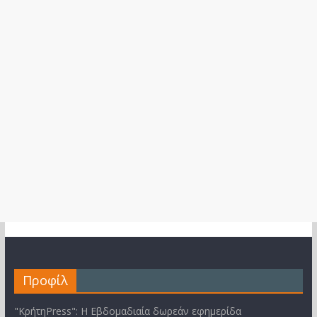
Προφίλ
"ΚρήτηPress": Η Εβδομαδιαία δωρεάν εφημερίδα