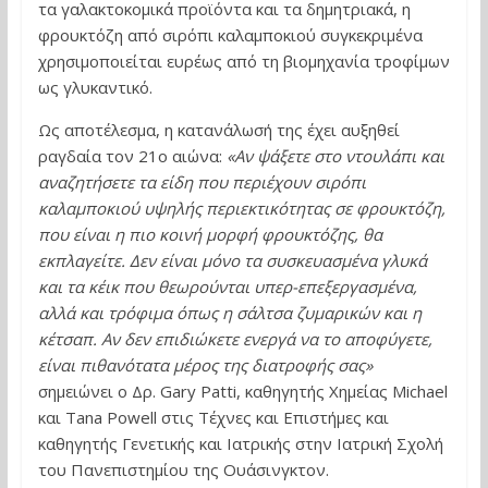
τα γαλακτοκομικά προϊόντα και τα δημητριακά, η
φρουκτόζη από σιρόπι καλαμποκιού συγκεκριμένα
χρησιμοποιείται ευρέως από τη βιομηχανία τροφίμων
ως γλυκαντικό.
Ως αποτέλεσμα, η κατανάλωσή της έχει αυξηθεί
ραγδαία τον 21ο αιώνα:
«Αν ψάξετε στο ντουλάπι και
αναζητήσετε τα είδη που περιέχουν σιρόπι
καλαμποκιού υψηλής περιεκτικότητας σε φρουκτόζη,
που είναι η πιο κοινή μορφή φρουκτόζης, θα
εκπλαγείτε. Δεν είναι μόνο τα συσκευασμένα γλυκά
και τα κέικ που θεωρούνται υπερ-επεξεργασμένα,
αλλά και τρόφιμα όπως η σάλτσα ζυμαρικών και η
κέτσαπ. Αν δεν επιδιώκετε ενεργά να το αποφύγετε,
είναι πιθανότατα μέρος της διατροφής σας»
σημειώνει ο Δρ. Gary Patti, καθηγητής Χημείας Michael
και Tana Powell στις Τέχνες και Επιστήμες και
καθηγητής Γενετικής και Ιατρικής στην Ιατρική Σχολή
του Πανεπιστημίου της Ουάσινγκτον.