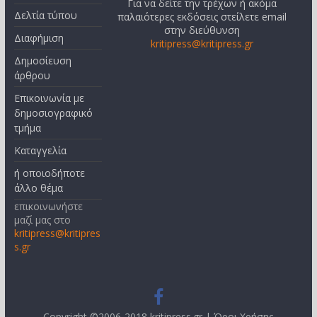
Για να δείτε την τρέχων ή ακόμα
Δελτία τύπου
παλαιότερες εκδόσεις στείλετε email
στην διεύθυνση
Διαφήμιση
kritipress@kritipress.gr
Δημοσίευση
άρθρου
Επικοινωνία με
δημοσιογραφικό
τμήμα
Καταγγελία
ή οποιοδήποτε
άλλο θέμα
επικοινωνήστε
μαζί μας στο
kritipress@kritipres
s.gr
Copyright ©2006-2018 kritipress.gr |
Όροι Χρήσης