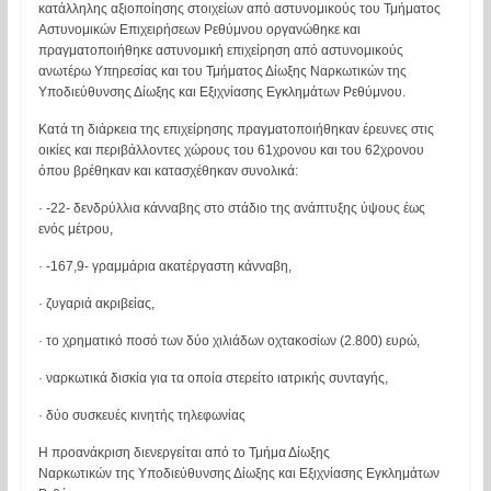
κατάλληλης αξιοποίησης στοιχείων από αστυνομικούς του Τμήματος
Αστυνομικών Επιχειρήσεων Ρεθύμνου οργανώθηκε και
πραγματοποιήθηκε αστυνομική επιχείρηση από αστυνομικούς
ανωτέρω Υπηρεσίας και του Τμήματος Δίωξης Ναρκωτικών της
Υποδιεύθυνσης Δίωξης και Εξιχνίασης Εγκλημάτων Ρεθύμνου.
Κατά τη διάρκεια της επιχείρησης πραγματοποιήθηκαν έρευνες στις
οικίες και περιβάλλοντες χώρους του 61χρονου και του 62χρονου
όπου βρέθηκαν και κατασχέθηκαν συνολικά:
· -22- δενδρύλλια κάνναβης στο στάδιο της ανάπτυξης ύψους έως
ενός μέτρου,
· -167,9- γραμμάρια ακατέργαστη κάνναβη,
· ζυγαριά ακριβείας,
· το χρηματικό ποσό των δύο χιλιάδων οχτακοσίων (2.800) ευρώ,
· ναρκωτικά δισκία για τα οποία στερείτο ιατρικής συνταγής,
· δύο συσκευές κινητής τηλεφωνίας
Η προανάκριση διενεργείται από το Τμήμα Δίωξης
Ναρκωτικών της Υποδιεύθυνσης Δίωξης και Εξιχνίασης Εγκλημάτων