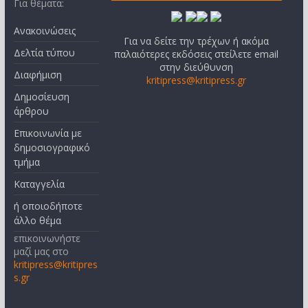
Για θέματα:
Ανακοινώσεις
Για να δείτε την τρέχων ή ακόμα
Δελτία τύπου
παλαιότερες εκδόσεις στείλετε email
στην διεύθυνση
Διαφήμιση
kritipress@kritipress.gr
Δημοσίευση
άρθρου
Επικοινωνία με
δημοσιογραφικό
τμήμα
Καταγγελία
ή οποιοδήποτε
άλλο θέμα
επικοινωνήστε
μαζί μας στο
kritipress@kritipres
s.gr