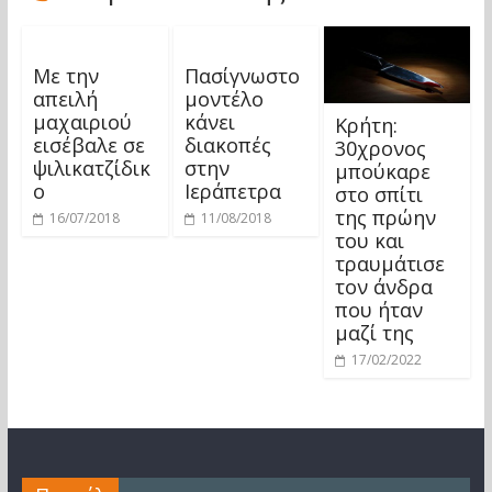
Με την
Πασίγνωστο
απειλή
μοντέλο
μαχαιριού
κάνει
Κρήτη:
εισέβαλε σε
διακοπές
30χρονος
ψιλικατζίδικ
στην
μπούκαρε
ο
Ιεράπετρα
στο σπίτι
της πρώην
16/07/2018
11/08/2018
του και
τραυμάτισε
τον άνδρα
που ήταν
μαζί της
17/02/2022