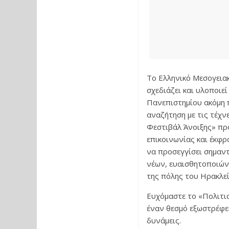
Το Ελληνικό Μεσογεια
σχεδιάζει και υλοποιε
Πανεπιστημίου ακόμη π
αναζήτηση με τις τέχν
Φεστιβάλ Άνοιξης» πρ
επικοινωνίας και έκφρ
να προσεγγίσει σημαντι
νέων, ευαισθητοποιώντ
της πόλης του Ηρακλεί
Ευχόμαστε το «Πολιτισ
έναν θεσμό εξωστρέφει
δυνάμεις.