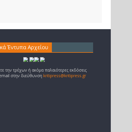
ικά Έντυπα Αρχείου
ίτε την τρέχων ή ακόμα παλαιότερες εκδόσεις
 email στην διεύθυνση
kritipress@kritipress.gr