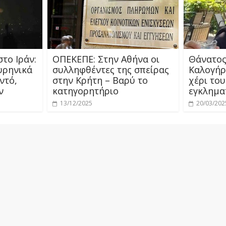
το Ιράν:
ΟΠΕΚΕΠΕ: Στην Αθήνα οι
Θάνατος
υρηνικά
συλληφθέντες της σπείρας
Καλογήρ
ντό,
στην Κρήτη – Βαρύ το
χέρι του
ν
κατηγορητήριο
εγκλημα
13/12/2025
20/03/202