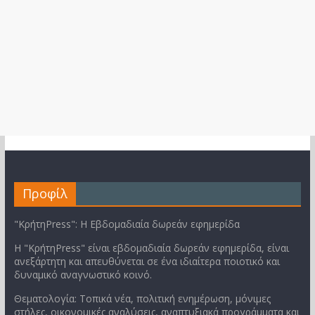
Προφίλ
"ΚρήτηPress": Η Εβδομαδιαία δωρεάν εφημερίδα
Η "ΚρήτηPress" είναι εβδομαδιαία δωρεάν εφημερίδα, είναι
ανεξάρτητη και απευθύνεται σε ένα ιδιαίτερα ποιοτικό και
δυναμικό αναγνωστικό κοινό.
Θεματολογία: Τοπικά νέα, πολιτική ενημέρωση, μόνιμες
στήλες, οικονομικές αναλύσεις, αναπτυξιακά προγράμματα και