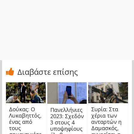
Διαβάστε επίσης
Δούκας: Ο
Συρία: Στα
Πανελλήνιες
Λυκαβηττός,
χέρια των
2023: Σχεδόν
ένας από
ανταρτών η
3 στους 4
τους
Δαμασκός,
υποψηφίους