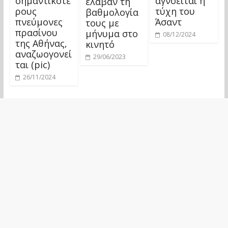
σημαντικότε
αγνοείται η
έλαβαν τη
ρους
τύχη του
βαθμολογία
πνεύμονες
Άσαντ
τους με
πρασίνου
μήνυμα στο
08/12/2024
της Αθήνας,
κινητό
αναζωογονεί
29/06/2023
ται (pic)
26/11/2024