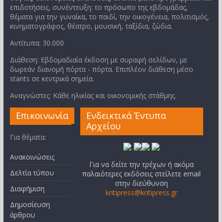
επιδοτήσεις, συνέντευξη: το πρόσωπο της εβδομάδας,
θέματα για την γυναίκα, το παιδί, την οικογένεια, πολιτισμός,
κινηματογράφος, θέατρο, μουσική, ταξίδια, ζώδια.
Αντίτυπα: 30.000
Διάθεση: Εβδομαδιαία έκδοση με συραφή σελίδων, με
δωρεάν διανομή πόρτα - πόρτα. Επιπλέον διάθεση μέσο
stants σε κεντρικά σημεία.
Αναγνώστες: Κάθε ηλικίας και οικονομικής στάθμης.
Επικοινωνία
Ενδεικτικά Έντυπα
Αρχείου
Για θέματα:
Ανακοινώσεις
Για να δείτε την τρέχων ή ακόμα
Δελτία τύπου
παλαιότερες εκδόσεις στείλετε email
στην διεύθυνση
Διαφήμιση
kritipress@kritipress.gr
Δημοσίευση
άρθρου