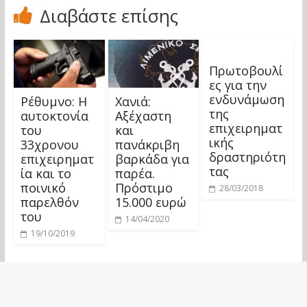
Διαβάστε επίσης
Πρωτοβουλί
ες για την
ενδυνάμωση
Ρέθυμνο: Η
Χανιά:
της
αυτοκτονία
Αξέχαστη
επιχειρηματ
του
και
ικής
33χρονου
πανάκριβη
δραστηριότη
επιχειρηματ
βαρκάδα για
τας
ία και το
παρέα.
ποινικό
Πρόστιμο
28/03/2018
παρελθόν
15.000 ευρώ
του
14/04/2020
19/10/2019