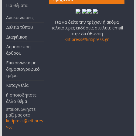
Για θέματα:
Ανακοινώσεις
Για να δείτε την τρέχων ή ακόμα
Δελτία τύπου
παλαιότερες εκδόσεις στείλετε email
στην διεύθυνση
Διαφήμιση
kritipress@kritipress.gr
Δημοσίευση
άρθρου
Επικοινωνία με
δημοσιογραφικό
τμήμα
Καταγγελία
ή οποιοδήποτε
άλλο θέμα
επικοινωνήστε
μαζί μας στο
kritipress@kritipres
s.gr