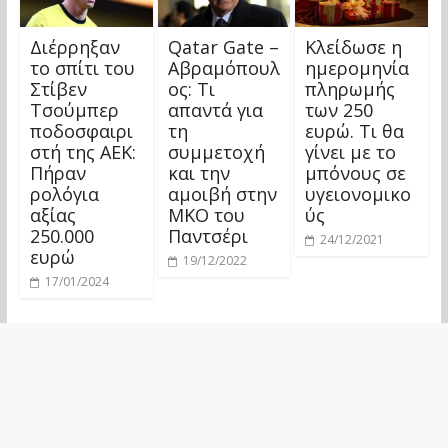
Διέρρηξαν
Qatar Gate –
Κλείδωσε η
το σπίτι του
Αβραμόπουλ
ημερομηνία
Στίβεν
ος: Τι
πληρωμής
Τσούμπερ
απαντά για
των 250
ποδοσφαιρι
τη
ευρώ. Τι θα
στή της ΑΕΚ:
συμμετοχή
γίνει με το
Πήραν
και την
μπόνους σε
ρολόγια
αμοιβή στην
υγειονομικο
αξίας
ΜΚΟ του
ύς
250.000
Παντσέρι
24/12/2021
ευρώ
19/12/2022
17/01/2024