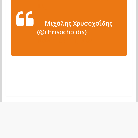
KUJ
— Μιχάλης Χρυσοχοΐδης
(@chrisochoidis)
November 11, 2024