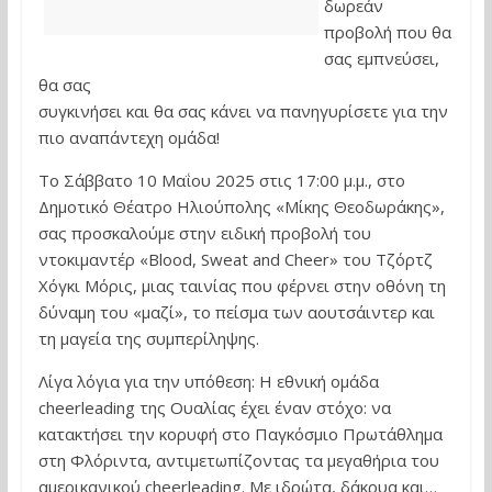
δωρεάν
προβολή που θα
σας εμπνεύσει,
θα σας
συγκινήσει και θα σας κάνει να πανηγυρίσετε για την
πιο αναπάντεχη ομάδα!
Το Σάββατο 10 Μαΐου 2025 στις 17:00 μ.μ., στο
Δημοτικό Θέατρο Ηλιούπολης «Μίκης Θεοδωράκης»,
σας προσκαλούμε στην ειδική προβολή του
ντοκιμαντέρ «Blood, Sweat and Cheer» του Τζόρτζ
Χόγκι Μόρις, μιας ταινίας που φέρνει στην οθόνη τη
δύναμη του «μαζί», το πείσμα των αουτσάιντερ και
τη μαγεία της συμπερίληψης.
Λίγα λόγια για την υπόθεση: Η εθνική ομάδα
cheerleading της Ουαλίας έχει έναν στόχο: να
κατακτήσει την κορυφή στο Παγκόσμιο Πρωτάθλημα
στη Φλόριντα, αντιμετωπίζοντας τα μεγαθήρια του
αμερικανικού cheerleading. Με ιδρώτα, δάκρυα και…