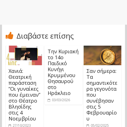
Διαβάστε επίσης
Την Κυριακή
το 14ο
Παιδικό
Κυνήγι
Χανιά:
Σαν σήμερα:
Κρυμμένου
Θεατρική
Τα
Θησαυρού
παράσταση
σημαντικότε
στο
“Οι γυναίκες
ρα γεγονότα
Ηράκλειο
που έμειναν”
που
στο Θέατρο
συνέβησαν
03/03/2026
Βλησίδης
στις 5
στις 4
Φεβρουαρίο
Νοεμβρίου
υ
27/10/2023
05/02/2025