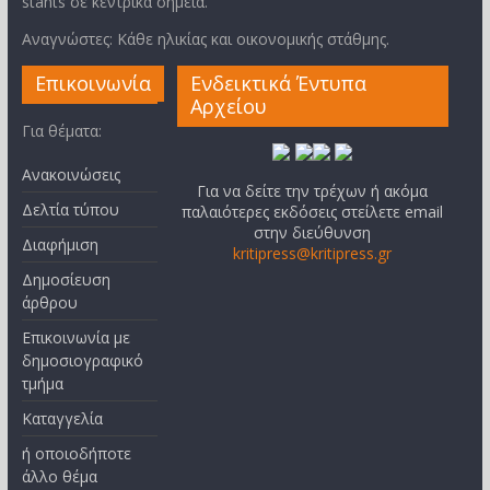
stants σε κεντρικά σημεία.
Αναγνώστες: Κάθε ηλικίας και οικονομικής στάθμης.
Επικοινωνία
Ενδεικτικά Έντυπα
Αρχείου
Για θέματα:
Ανακοινώσεις
Για να δείτε την τρέχων ή ακόμα
Δελτία τύπου
παλαιότερες εκδόσεις στείλετε email
στην διεύθυνση
Διαφήμιση
kritipress@kritipress.gr
Δημοσίευση
άρθρου
Επικοινωνία με
δημοσιογραφικό
τμήμα
Καταγγελία
ή οποιοδήποτε
άλλο θέμα